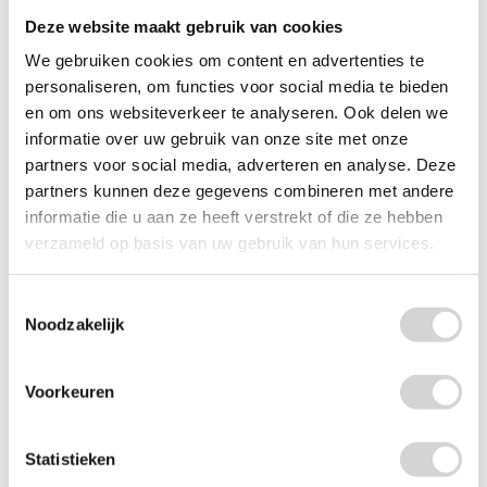
Deze website maakt gebruik van cookies
We gebruiken cookies om content en advertenties te
personaliseren, om functies voor social media te bieden
en om ons websiteverkeer te analyseren. Ook delen we
Bolsius Geurglas + Deksel Fresh Linen 63/90mm
informatie over uw gebruik van onze site met onze
Op voorraad: direct leverbaar
partners voor social media, adverteren en analyse. Deze
partners kunnen deze gegevens combineren met andere
VANAF
2
29
3.89
informatie die u aan ze heeft verstrekt of die ze hebben
1.89 EXCL. BTW
verzameld op basis van uw gebruik van hun services.
Toestemmingsselectie
Noodzakelijk
Voorkeuren
Statistieken