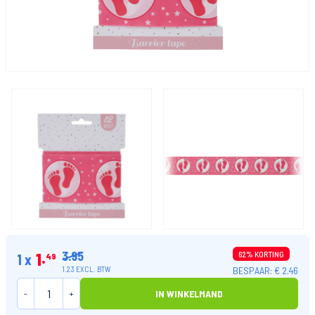
3.95
1
62% KORTING
1 x
49
BESPAAR: € 2.46
1.23 EXCL. BTW
-
+
IN WINKELMAND