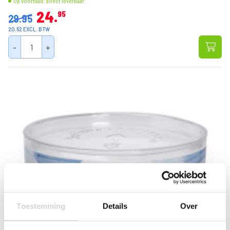
Op voorraad: direct leverbaar
24
95
29.95
20.62 EXCL. BTW
-
+
Toestemming
Details
Over