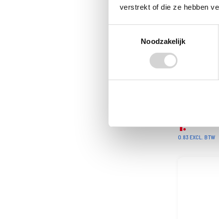
verstrekt of die ze hebben v
Toestemmingsselectie
Noodzakelijk
Tokai Aanst
Stuks
Op voorraad: di
VANAF
1
00
0.83 EXCL. BTW