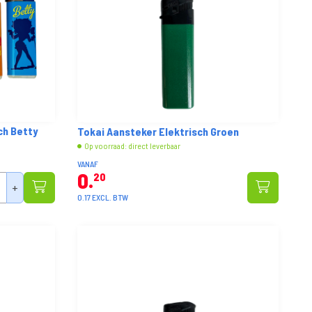
ch Betty
Tokai Aansteker Elektrisch Groen
Op voorraad: direct leverbaar
VANAF
0
20
+
0.17 EXCL. BTW