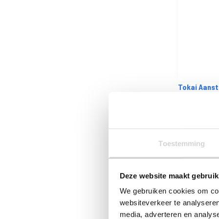
Tokai Aanst
Op voorraad: di
VANAF
0
20
0.17 EXCL. BTW
Toestemming
Deze website maakt gebruik
We gebruiken cookies om cont
websiteverkeer te analyseren
media, adverteren en analys