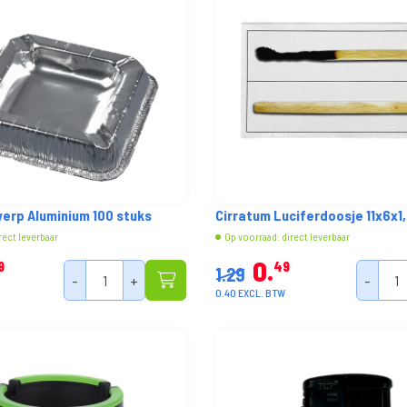
rp Aluminium 100 stuks
Cirratum Luciferdoosje 11x6x1
rect leverbaar
Op voorraad: direct leverbaar
0
9
49
1.29
-
+
-
0.40 EXCL. BTW