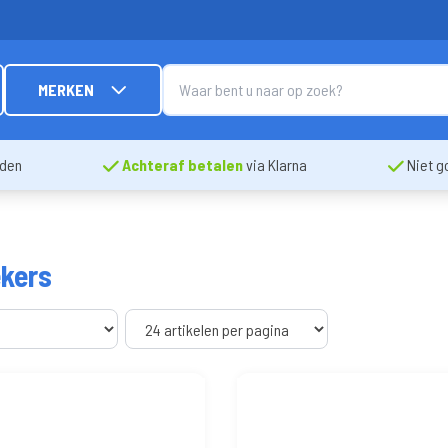
MERKEN
nden
Achteraf betalen
via Klarna
Niet g
kers