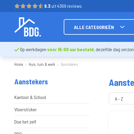
9.3
uit 4369 reviews
ALLE CATEGORIEËN
Op werkdagen
vóór 16:00 uur besteld
, dezelfde dag verzo
Home
Huis, tuin & werk
Aanstekers
Aanste
Aanstekers
Kantoor & School
Vloersticker
Doe het zelf
BBQ