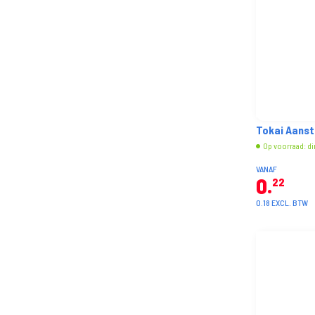
Tokai Aanst
Op voorraad: di
VANAF
0
22
0.18 EXCL. BTW