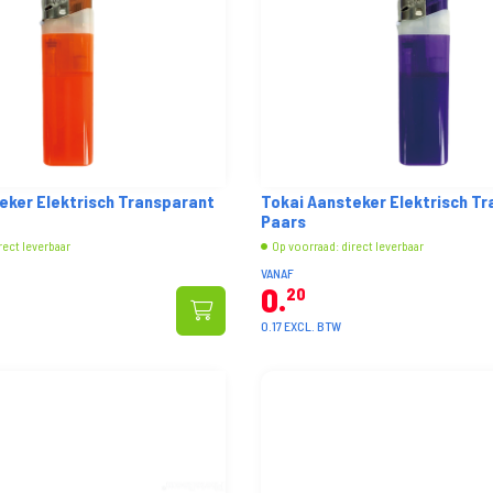
eker Elektrisch Transparant
Tokai Aansteker Elektrisch T
Paars
rect leverbaar
Op voorraad: direct leverbaar
VANAF
0
20
0.17 EXCL. BTW