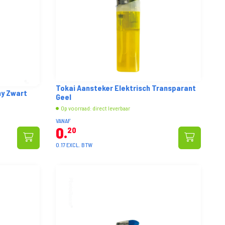
Tokai Aansteker Elektrisch Transparant
ny Zwart
Geel
Op voorraad: direct leverbaar
VANAF
0
20
0.17 EXCL. BTW