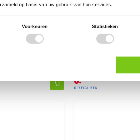
erzameld op basis van uw gebruik van hun services.
Voorkeuren
Statistieken
eker Elektrisch Popart 5
Tokai Aansteker Elektrisch Ti
Burgundy
rect leverbaar
Op voorraad: direct leverbaar
VANAF
0
22
0.18 EXCL. BTW