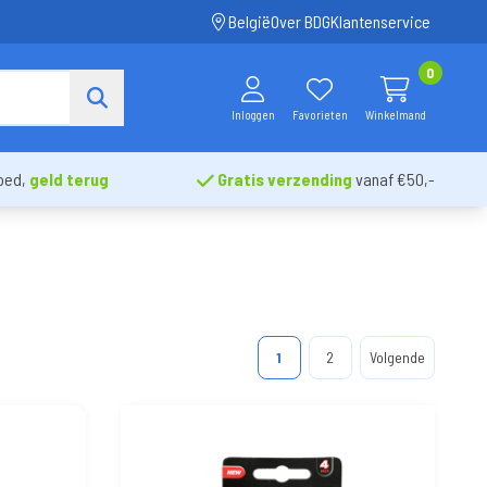
België
Over BDG
Klantenservice
0
Inloggen
Favorieten
Winkelmand
oed,
geld terug
Gratis verzending
vanaf €50,-
1
2
Volgende