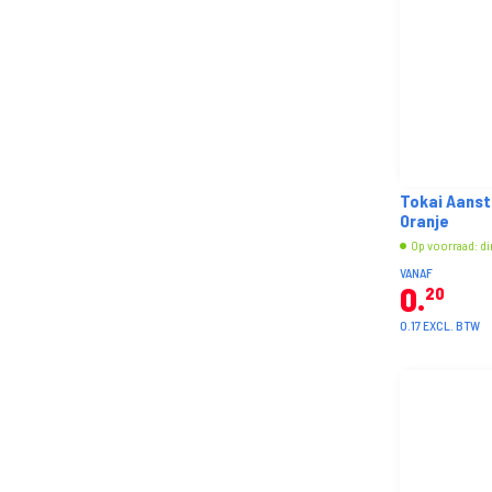
Tokai Aanst
Oranje
Op voorraad: di
VANAF
0
20
0.17 EXCL. BTW