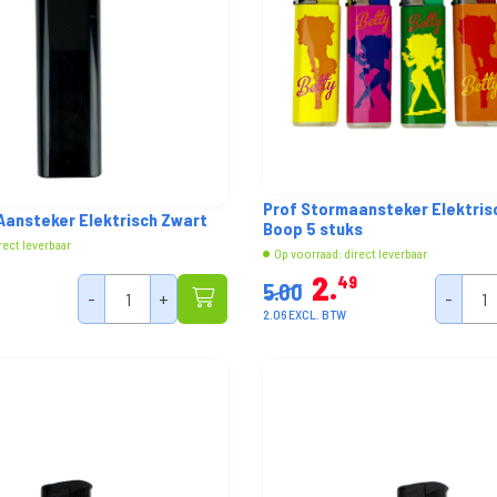
Prof Stormaansteker Elektris
Aansteker Elektrisch Zwart
Boop 5 stuks
rect leverbaar
Op voorraad: direct leverbaar
2
49
5.00
-
+
-
2.06 EXCL. BTW