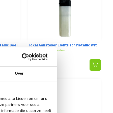
allic Geel
Tokai Aansteker Elektrisch Metallic Wit
Op voorraad: direct leverbaar
VANAF
0
20
0.17 EXCL. BTW
Over
 media te bieden en om ons
ze partners voor social
nformatie die u aan ze heeft