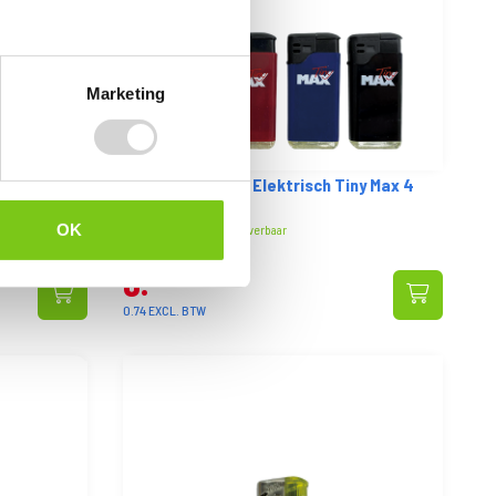
Marketing
ny
Tokai Aansteker Elektrisch Tiny Max 4
Stuks
OK
Op voorraad: direct leverbaar
VANAF
0
90
0.74 EXCL. BTW