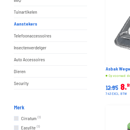
Tuinartikelen
Aanstekers
Telefoonaccessoires
Insectenverdelger
Auto Accessoires
Asbak Wegwe
Dieren
Op voorraad: di
Security
8
9
12.95
7.43 EXCL. BTW
Merk
(1)
Cirratum
(1)
Easylite