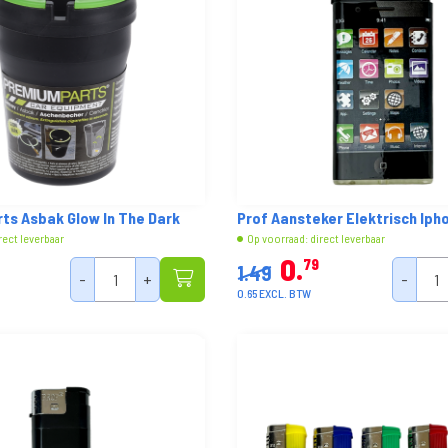
ts Asbak Glow In The Dark
Prof Aansteker Elektrisch Iph
rect leverbaar
Op voorraad: direct leverbaar
0
79
1.49
-
+
-
0.65 EXCL. BTW