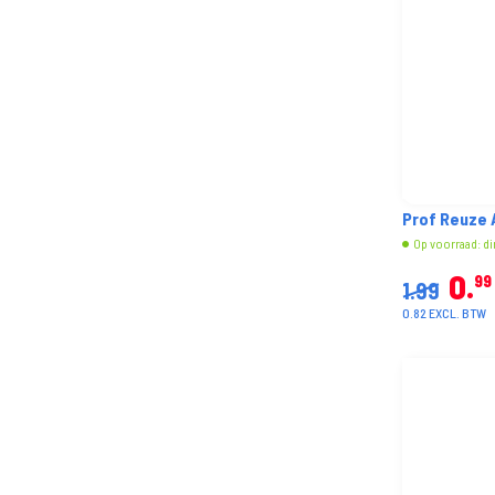
Prof Reuze 
Op voorraad: di
0
99
1.99
0.82 EXCL. BTW