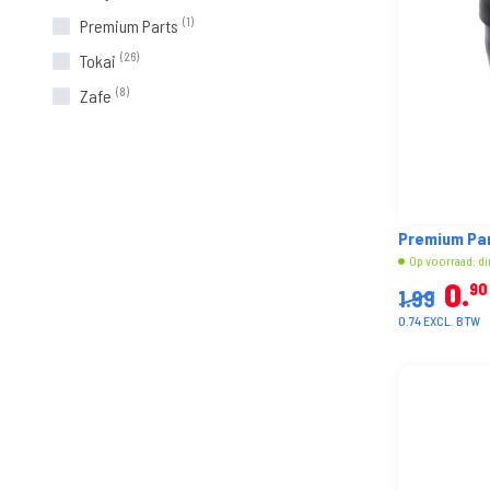
(1)
Premium Parts
(26)
Tokai
(8)
Zafe
Premium Par
Op voorraad: di
0
90
1.99
0.74 EXCL. BTW