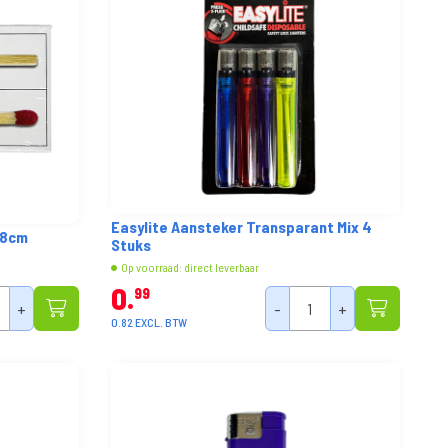
Easylite Aansteker Transparant Mix 4
,8cm
Stuks
Op voorraad: direct leverbaar
0
99
+
-
+
0.82 EXCL. BTW