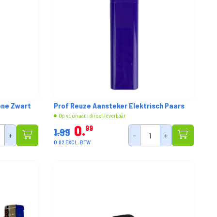
one Zwart
Prof Reuze Aansteker Elektrisch Paars
Op voorraad: direct leverbaar
0
99
1.99
+
-
+
0.82 EXCL. BTW