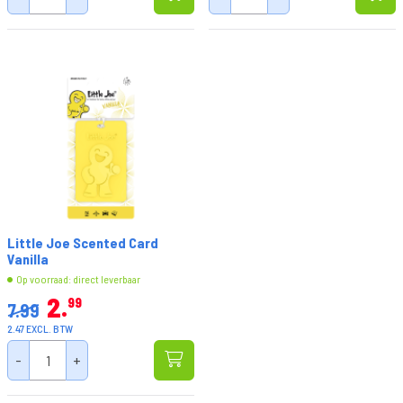
Little Joe Scented Card
Vanilla
Op voorraad: direct leverbaar
2
99
7.99
2.47 EXCL. BTW
-
+