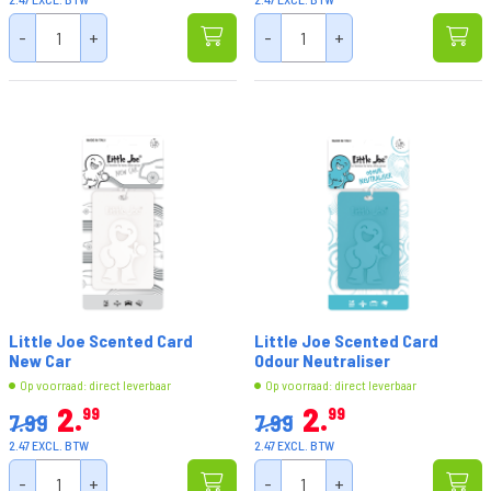
-
+
-
+
Little Joe Scented Card
Little Joe Scented Card
New Car
Odour Neutraliser
Op voorraad: direct leverbaar
Op voorraad: direct leverbaar
2
2
99
99
7.99
7.99
2.47 EXCL. BTW
2.47 EXCL. BTW
-
+
-
+