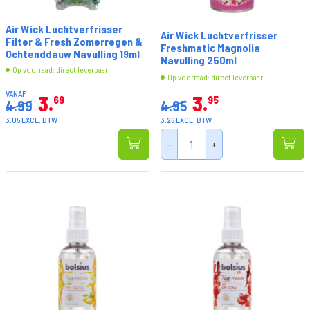
Air Wick Luchtverfrisser
Air Wick Luchtverfrisser
Filter & Fresh Zomerregen &
Freshmatic Magnolia
Ochtenddauw Navulling 19ml
Navulling 250ml
Op voorraad: direct leverbaar
Op voorraad: direct leverbaar
VANAF
3
3
69
95
4.99
4.95
3.05 EXCL. BTW
3.26 EXCL. BTW
-
+