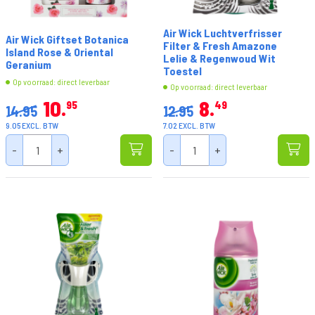
Air Wick Luchtverfrisser
Air Wick Giftset Botanica
Filter & Fresh Amazone
Island Rose & Oriental
Lelie & Regenwoud Wit
Geranium
Toestel
Op voorraad: direct leverbaar
Op voorraad: direct leverbaar
10
8
95
49
14.95
12.95
9.05 EXCL. BTW
7.02 EXCL. BTW
-
+
-
+