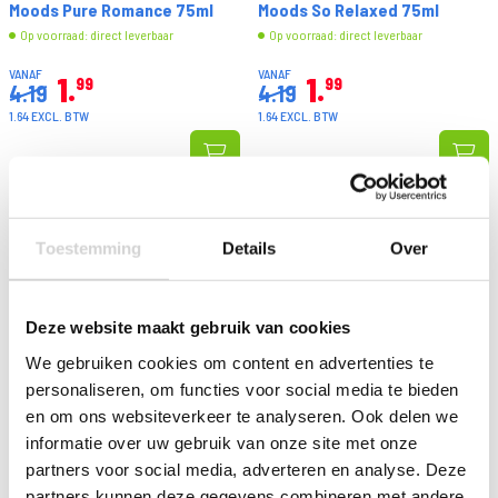
Moods Pure Romance 75ml
Moods So Relaxed 75ml
Op voorraad: direct leverbaar
Op voorraad: direct leverbaar
VANAF
VANAF
1
1
99
99
4.19
4.19
1.64 EXCL. BTW
1.64 EXCL. BTW
Toestemming
Details
Over
Deze website maakt gebruik van cookies
We gebruiken cookies om content en advertenties te
personaliseren, om functies voor social media te bieden
en om ons websiteverkeer te analyseren. Ook delen we
informatie over uw gebruik van onze site met onze
Febreze Textielverfrisser
partners voor social media, adverteren en analyse. Deze
Clayre & Eef Geurzakje Rose
Lenor Zeebries 500ml
Met Hanger 12x12cm
partners kunnen deze gegevens combineren met andere