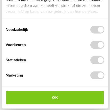
Op voorraad: direct leverbaar
Op voorraad: direct leverbaar
informatie die u aan ze heeft verstrekt of die ze hebben
VANAF
verzameld op basis van uw gebruik van hun services.
0
2
99
99
2.99
4.99
0.82 EXCL. BTW
2.47 EXCL. BTW
Toestemmingsselectie
-
+
Noodzakelijk
Voorkeuren
Statistieken
Marketing
Little Joe Scented Card
Little Joe Scented Card
OK
Cherry
Fresh Mint
Op voorraad: direct leverbaar
Op voorraad: direct leverbaar