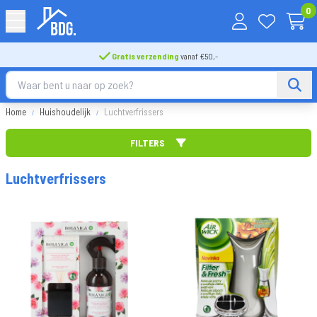
0
Gratis verzending
vanaf €50,-
Home
Huishoudelijk
Luchtverfrissers
FILTERS
Sorteer op
Luchtverfrissers
Merk
FILTER TOEPASSEN