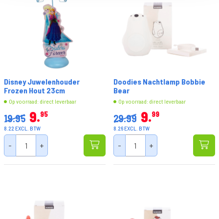
Disney Juwelenhouder
Doodies Nachtlamp Bobbie
Frozen Hout 23cm
Bear
Op voorraad: direct leverbaar
Op voorraad: direct leverbaar
9
9
95
99
19.95
29.99
8.22 EXCL. BTW
8.26 EXCL. BTW
-
+
-
+