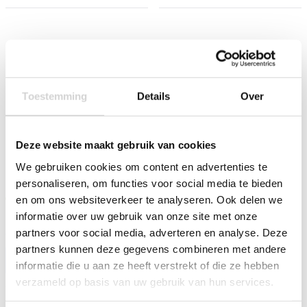
Toestemming
Details
Over
Deze website maakt gebruik van cookies
We gebruiken cookies om content en advertenties te
Dart Gun Shotgun Met 4
Disney Decoratie Bord Led
Darts Rood 47,5cm
Frozen
personaliseren, om functies voor social media te bieden
Op voorraad: direct leverbaar
Op voorraad: direct leverbaar
en om ons websiteverkeer te analyseren. Ook delen we
14
7
29
99
informatie over uw gebruik van onze site met onze
18.99
9.99
partners voor social media, adverteren en analyse. Deze
11.81 EXCL. BTW
6.60 EXCL. BTW
partners kunnen deze gegevens combineren met andere
-
+
-
+
informatie die u aan ze heeft verstrekt of die ze hebben
verzameld op basis van uw gebruik van hun services.