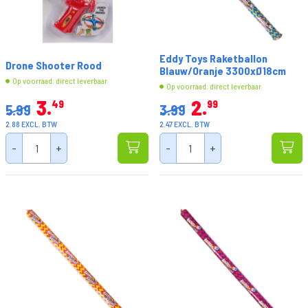
Eddy Toys Raketballon
Drone Shooter Rood
Blauw/Oranje 3300xØ18cm
Op voorraad: direct leverbaar
Op voorraad: direct leverbaar
3
2
49
99
5.99
3.99
2.88 EXCL. BTW
2.47 EXCL. BTW
-
+
-
+