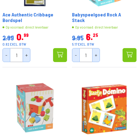
Ace Authentic Cribbage
Babyspeelgoed Rock A
Bordspel
Stack
Op voorraad: direct leverbaar
Op voorraad: direct leverbaar
0
6
99
25
2.99
9.95
0.82 EXCL. BTW
5.17 EXCL. BTW
-
+
-
+