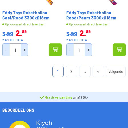
Eddy Toys Raketballon
Eddy Toys Raketballon
Geel/Rood 3300xØ18cm
Rood/Paars 3300xØ18cm
Op voorraad: direct leverbaar
Op voorraad: direct leverbaar
2
2
99
99
3.99
3.99
2.47 EXCL. BTW
2.47 EXCL. BTW
-
+
-
+
1
2
...
4
Volgende
Gratis verzending
vanaf €50,-
BEOORDEEL ONS