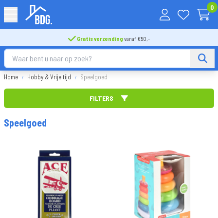
0
Gratis verzending
vanaf €50,-
Home
Hobby & Vrije tijd
Speelgoed
FILTERS
Sorteer op
Speelgoed
Merk
FILTER TOEPASSEN