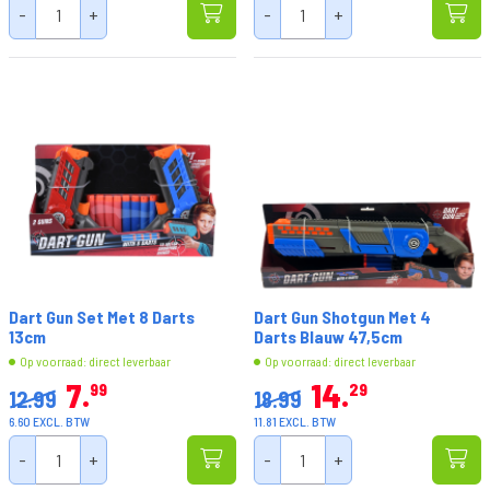
-
+
-
+
Dart Gun Set Met 8 Darts
Dart Gun Shotgun Met 4
13cm
Darts Blauw 47,5cm
Op voorraad: direct leverbaar
Op voorraad: direct leverbaar
7
14
99
29
12.99
18.99
6.60 EXCL. BTW
11.81 EXCL. BTW
-
+
-
+