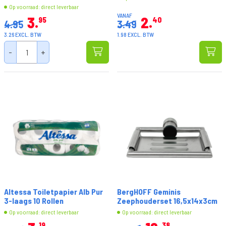
Op voorraad: direct leverbaar
VANAF
3
2
95
40
4.95
3.49
3.26 EXCL. BTW
1.98 EXCL. BTW
-
+
Altessa Toiletpapier Alb Pur
BergHOFF Geminis
3-laags 10 Rollen
Zeephouderset 16,5x14x3cm
Op voorraad: direct leverbaar
Op voorraad: direct leverbaar
19
38