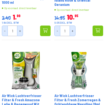
Island Rose & Oriental
1000 ml
Geranium
Op voorraad: direct leverbaar
Op voorraad: direct leverbaar
1
10
99
95
2.40
14.95
1.64 EXCL. BTW
9.05 EXCL. BTW
-
+
-
+
Air Wick Luchtverfrisser
Air Wick Luchtverfrisser
Filter & Fresh Amazone
Filter & Fresh Zomerregen &
Lelie & Regenwoud Wit
Ochtenddauw Navulling 19ml