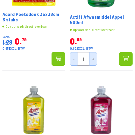
Acord Poetsdoek 35x38cm
Actiff Afwasmiddel Appel
3 stuks
500ml
Op voorraad: direct leverbaar
Op voorraad: direct leverbaar
VANAF
0
0
79
99
1.29
0.65 EXCL. BTW
0.82 EXCL. BTW
-
+