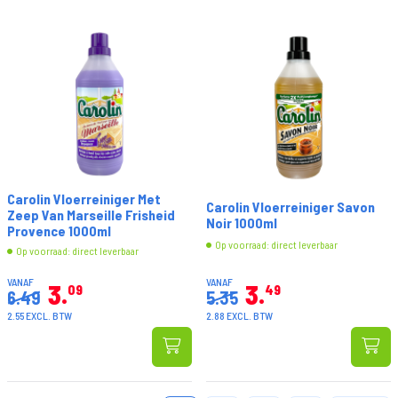
Carolin Vloerreiniger Met
Carolin Vloerreiniger Savon
Zeep Van Marseille Frisheid
Noir 1000ml
Provence 1000ml
Op voorraad: direct leverbaar
Op voorraad: direct leverbaar
VANAF
VANAF
3
3
09
49
6.49
5.35
2.55 EXCL. BTW
2.88 EXCL. BTW