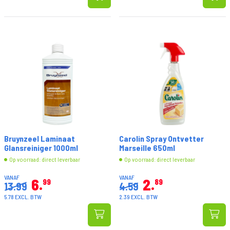
Bruynzeel Laminaat
Carolin Spray Ontvetter
Glansreiniger 1000ml
Marseille 650ml
Op voorraad: direct leverbaar
Op voorraad: direct leverbaar
VANAF
VANAF
6
2
99
89
13.99
4.59
5.78 EXCL. BTW
2.39 EXCL. BTW