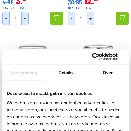
3
12
4.99
30.95
2.64 EXCL. BTW
10.23 EXCL. BTW
-
+
-
+
Toestemming
Details
Over
Deze website maakt gebruik van cookies
Brabantia Pedaalemmer
Brabantia Pedaalemmer
We gebruiken cookies om content en advertenties te
Newicon 3 Liter Matt Steel
Newicon 5 Liter Brilliant
Fingerprint Proof
Steel
personaliseren, om functies voor social media te bieden
Op voorraad: direct leverbaar
Op voorraad: direct leverbaar
en om ons websiteverkeer te analyseren. Ook delen we
31
32
95
95
informatie over uw gebruik van onze site met onze
32.95
33.95
partners voor social media, adverteren en analyse. Deze