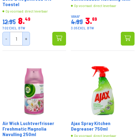
Toestel
Op voorraad: direct leverbaar
Op voorraad: direct leverbaar
VANAF
8
3
49
69
12.95
4.99
7.02 EXCL. BTW
3.05 EXCL. BTW
-
+
Air Wick Luchtverfrisser
Ajax Spray Kitchen
Freshmatic Magnolia
Degreaser 750ml
Navulling 250ml
Op voorraad: direct leverbaar