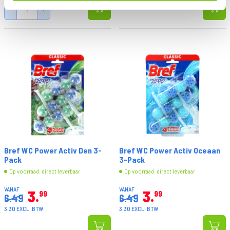
-
+
Bref WC Power Activ Den 3-
Bref WC Power Activ Oceaan
Pack
3-Pack
Op voorraad: direct leverbaar
Op voorraad: direct leverbaar
VANAF
VANAF
3
3
99
99
6.49
6.49
3.30 EXCL. BTW
3.30 EXCL. BTW