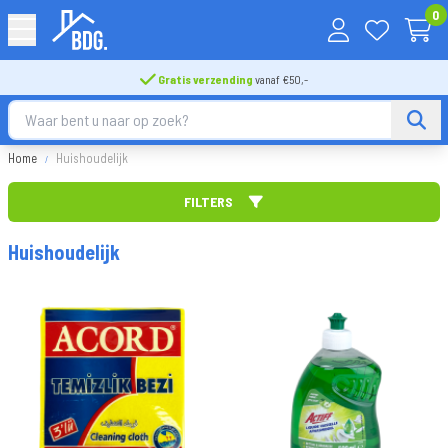
0
Gratis verzending
vanaf €50,-
Home
Huishoudelijk
FILTERS
Sorteer op
Huishoudelijk
Merk
FILTER TOEPASSEN