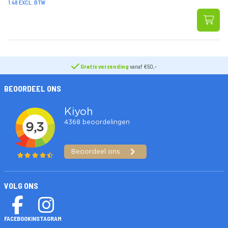
1.48 EXCL. BTW
Gratis verzending
vanaf €50,-
BEOORDEEL ONS
VOLG ONS
FACEBOOK
INSTAGRAM