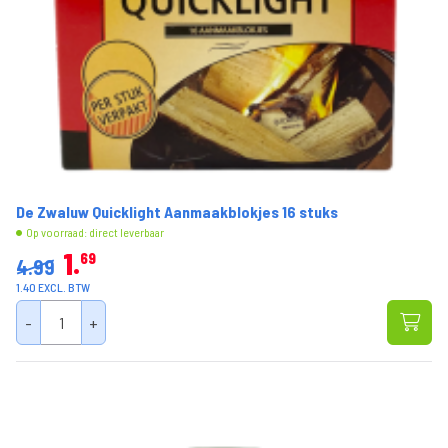
De Zwaluw Quicklight Aanmaakblokjes 16 stuks
Op voorraad: direct leverbaar
1
69
4.99
1.40 EXCL. BTW
-
+