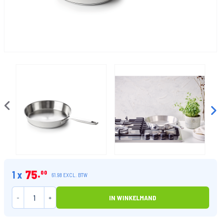
75
1 x
00
61.98 EXCL. BTW
-
+
IN WINKELMAND