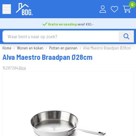
0
Gratis verzending
vanaf €50,-
Home
Wonen en koken
Potten en pannen
Alva Maestro Braadpan Ø28cm
Alva Maestro Braadpan Ø28cm
|
Alva
15287284