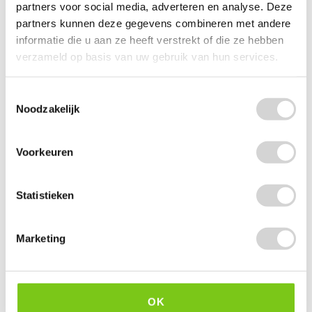
partners voor social media, adverteren en analyse. Deze
partners kunnen deze gegevens combineren met andere
informatie die u aan ze heeft verstrekt of die ze hebben
verzameld op basis van uw gebruik van hun services.
Toestemmingsselectie
Noodzakelijk
Voorkeuren
Statistieken
Always Discreet Incontinentieverband voor Urineverlies
Normal Size 3 12 stuks
Marketing
Op voorraad: direct leverbaar
VANAF
3
39
4.29
3.20 EXCL. BTW
OK