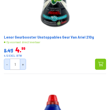
Lenor Geurbooster Unstoppables Geur Van Ariel 210g
Op voorraad: direct leverbaar
4
99
8.49
4.12 EXCL. BTW
-
+