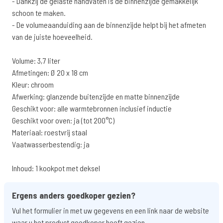
- Dankzij de gelaste handvaten is de binnenzijde gemakkelijk
schoon te maken.
- De volumeaanduiding aan de binnenzijde helpt bij het afmeten
van de juiste hoeveelheid.
Volume: 3,7 liter
Afmetingen: Ø 20 x 18 cm
Kleur: chroom
Afwerking: glanzende buitenzijde en matte binnenzijde
Geschikt voor: alle warmtebronnen inclusief inductie
Geschikt voor oven: ja (tot 200°C)
Materiaal: roestvrij staal
Vaatwasserbestendig: ja
Inhoud: 1 kookpot met deksel
Ergens anders goedkoper gezien?
Vul het formulier in met uw gegevens en een link naar de website
waar u het product goedkoper heeft gezien.