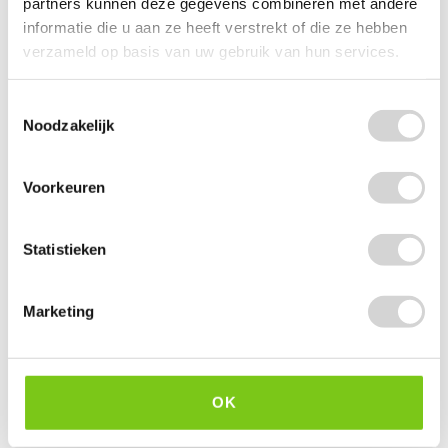
partners kunnen deze gegevens combineren met andere
informatie die u aan ze heeft verstrekt of die ze hebben
verzameld op basis van uw gebruik van hun services.
Toestemmingsselectie
Noodzakelijk
Voorkeuren
Statistieken
De Zwaluw Quicklight Aanmaakblokjes 16 stuks
Marketing
Op voorraad: direct leverbaar
1
69
4.99
1.40 EXCL. BTW
OK
-
+