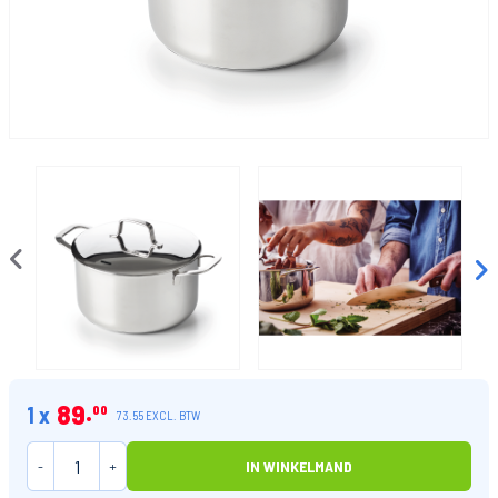
89
1 x
00
73.55 EXCL. BTW
-
+
IN WINKELMAND