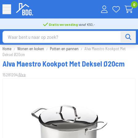
0
Gratis verzending
vanaf €50,-
Home
Wonen en koken
Potten en pannen
Alva Maestro Kookpot Met
Deksel Ø20cm
Alva Maestro Kookpot Met Deksel Ø20cm
|
Alva
15281204