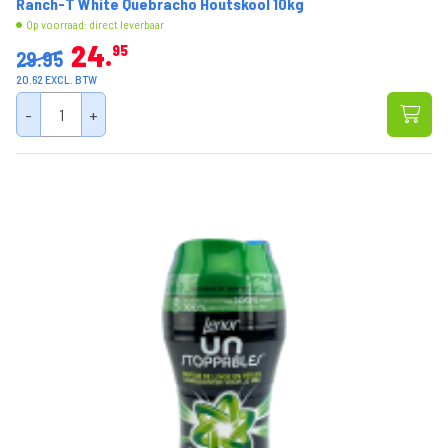
Ranch-T White Quebracho Houtskool 10kg
Op voorraad: direct leverbaar
24
95
29.95
20.62 EXCL. BTW
-
+