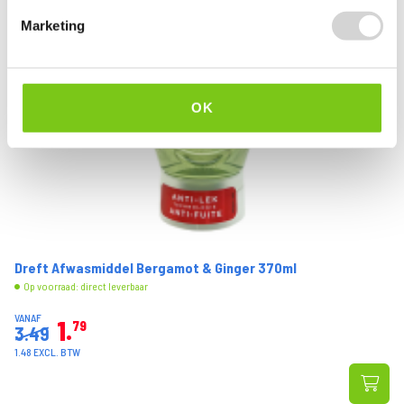
Marketing
OK
Dreft Afwasmiddel Bergamot & Ginger 370ml
Op voorraad: direct leverbaar
VANAF
1
79
3.49
1.48 EXCL. BTW