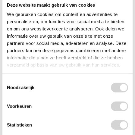
Deze website maakt gebruik van cookies
We gebruiken cookies om content en advertenties te
personaliseren, om functies voor social media te bieden
en om ons websiteverkeer te analyseren. Ook delen we
informatie over uw gebruik van onze site met onze
partners voor social media, adverteren en analyse. Deze
Lenor Geurbooster Unstoppables Geur Van Ariel 210g
partners kunnen deze gegevens combineren met andere
Op voorraad: direct leverbaar
informatie die u aan ze heeft verstrekt of die ze hebben
4
99
8.49
verzameld op basis van uw gebruik van hun services.
4.12 EXCL. BTW
-
+
Toestemmingsselectie
Noodzakelijk
Voorkeuren
Statistieken