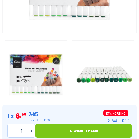
7.95
6
13% KORTING
1 x
95
BESPAAR: € 1.00
5.74 EXCL. BTW
-
+
IN WINKELMAND