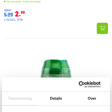
Op voorraad: direct leverbaar
VANAF
2
89
5.29
2.39 EXCL. BTW
Toestemming
Details
Over