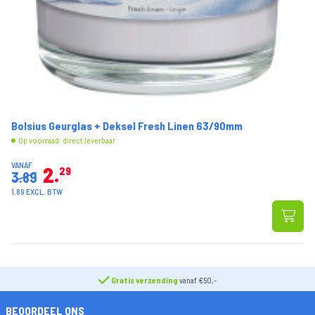
Bolsius Geurglas + Deksel Fresh Linen 63/90mm
Op voorraad: direct leverbaar
VANAF
2
29
3.89
1.89 EXCL. BTW
Gratis verzending
vanaf €50,-
BEOORDEEL ONS