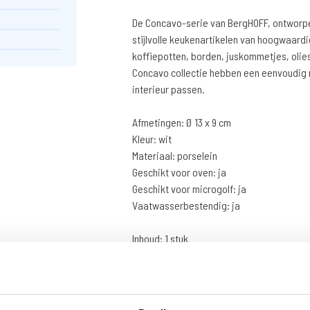
De Concavo-serie van BergHOFF, ontworp
stijlvolle keukenartikelen van hoogwaard
koffiepotten, borden, juskommetjes, olie
Concavo collectie hebben een eenvoudig m
interieur passen.
Afmetingen: Ø 13 x 9 cm
Kleur: wit
Materiaal: porselein
Geschikt voor oven: ja
Geschikt voor microgolf: ja
Vaatwasserbestendig: ja
Inhoud: 1 stuk
Ergens anders goedkoper g