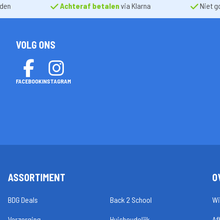
nden
Achteraf betalen
via Klarna
Niet g
VOLG ONS
FACEBOOK
INSTAGRAM
ASSORTIMENT
O
BDG Deals
Back 2 School
Wi
Verzorging
Huishoudelijk
Af