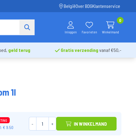
België
Over BDG
Klantenservice
0
Inloggen
Favorieten
Winkelmand
oed,
geld terug
Gratis verzending
vanaf €50,-
m 1l
RTING
-
+
IN WINKELMAND
: € 9.50