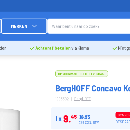
MERKEN
nden
Achteraf betalen
via Klarna
Niet g
OP VOORRAAD: DIRECT LEVERBAAR
BergHOFF Concavo Ko
|
BergHOFF
1693392
9
50% KO
45
18.95
1 x
BESPAAR
7.81 EXCL. BTW