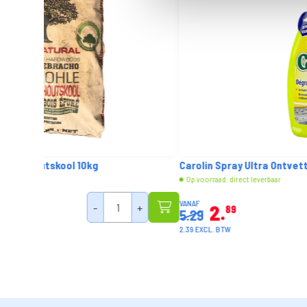
Carolin Spray Ultra Ontvetter Citroen 650ml
Op voorraad: direct leverbaar
VANAF
+
2
89
5.29
2.39 EXCL. BTW