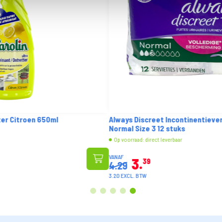
Always Discreet Incontinentieverband voor Urineverlies
Bo
Normal Size 3 12 stuks
Op
Op voorraad: direct leverbaar
VAN
3.
VANAF
3
39
4.29
1.8
3.20 EXCL. BTW
1
2
3
4
5