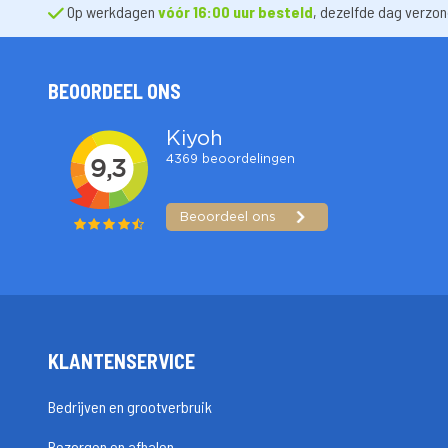
Op werkdagen
vóór 16:00 uur besteld
, dezelfde dag verzo
BEOORDEEL ONS
KLANTENSERVICE
Bedrijven en grootverbruik
Bezorgen en afhalen