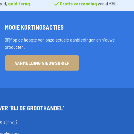
oed,
geld terug
Gratis verzending
vanaf €50,-
MOOIE KORTINGSACTIES
Blijf op de hoogte van onze actuele aanbiedingen en nieuwe
producten.
AANMELDING NIEUWSBRIEF
VER 'BIJ DE GROOTHANDEL'
e zijn wij?
haalpunten