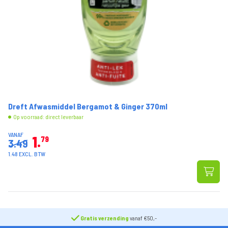
Dreft Afwasmiddel Bergamot & Ginger 370ml
Op voorraad: direct leverbaar
VANAF
1
79
3.49
1.48 EXCL. BTW
Gratis verzending
vanaf €50,-