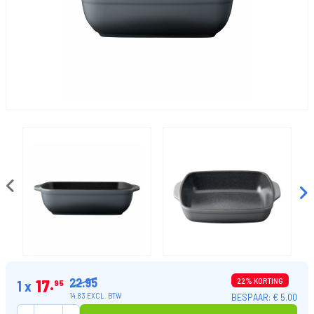
22.95
17
22% KORTING
1 x
95
BESPAAR: € 5.00
14.83 EXCL. BTW