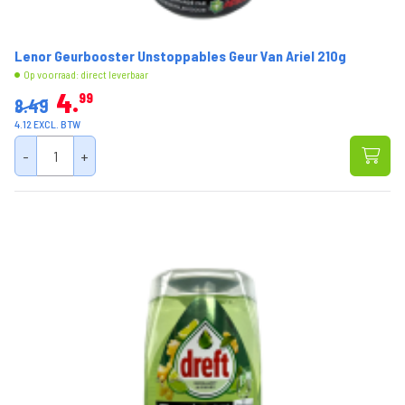
Lenor Geurbooster Unstoppables Geur Van Ariel 210g
Op voorraad: direct leverbaar
4
99
8.49
4.12 EXCL. BTW
-
+