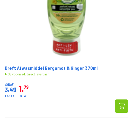
Dreft Afwasmiddel Bergamot & Ginger 370ml
Op voorraad: direct leverbaar
VANAF
1
79
3.49
1.48 EXCL. BTW