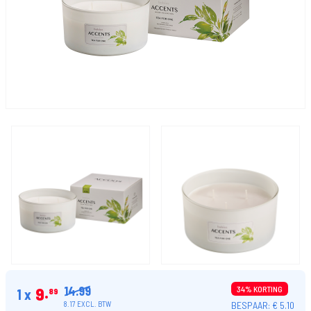
14.99
9
34% KORTING
1 x
89
BESPAAR: € 5.10
8.17 EXCL. BTW