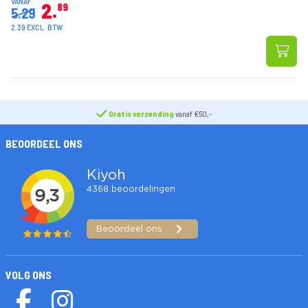
VANAF
2
89
5.29
2.39 EXCL. BTW
Gratis verzending
vanaf €50,-
BEOORDEEL ONS
VOLG ONS