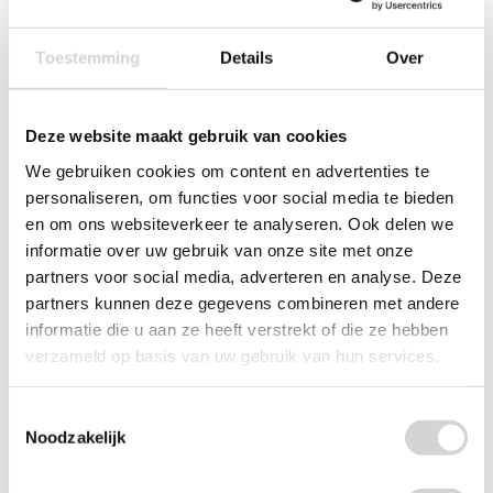
Toestemming
Details
Over
Deze website maakt gebruik van cookies
We gebruiken cookies om content en advertenties te
personaliseren, om functies voor social media te bieden
en om ons websiteverkeer te analyseren. Ook delen we
informatie over uw gebruik van onze site met onze
partners voor social media, adverteren en analyse. Deze
partners kunnen deze gegevens combineren met andere
informatie die u aan ze heeft verstrekt of die ze hebben
verzameld op basis van uw gebruik van hun services.
Lenor Geurbooster Unstoppables Geur Van Ariel 210g
Op voorraad: direct leverbaar
Toestemmingsselectie
4
99
8.49
Noodzakelijk
4.12 EXCL. BTW