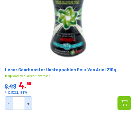
Lenor Geurbooster Unstoppables Geur Van Ariel 210g
Op voorraad: direct leverbaar
4
99
8.49
4.12 EXCL. BTW
-
+