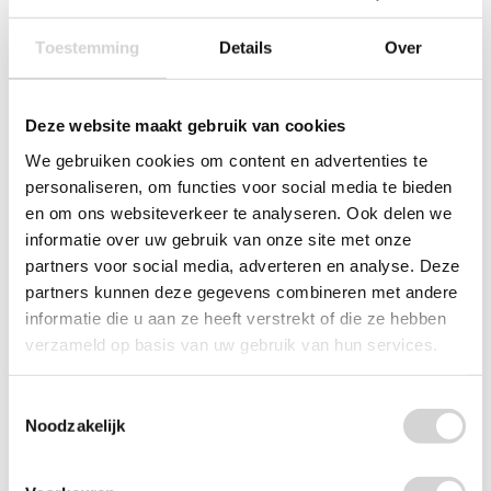
Toestemming
Details
Over
Deze website maakt gebruik van cookies
We gebruiken cookies om content en advertenties te
personaliseren, om functies voor social media te bieden
en om ons websiteverkeer te analyseren. Ook delen we
informatie over uw gebruik van onze site met onze
partners voor social media, adverteren en analyse. Deze
partners kunnen deze gegevens combineren met andere
informatie die u aan ze heeft verstrekt of die ze hebben
verzameld op basis van uw gebruik van hun services.
Always Discreet Incontinentieverband voor Urineverlies
Normal Size 3 12 stuks
Toestemmingsselectie
Op voorraad: direct leverbaar
Noodzakelijk
VANAF
3
39
4.29