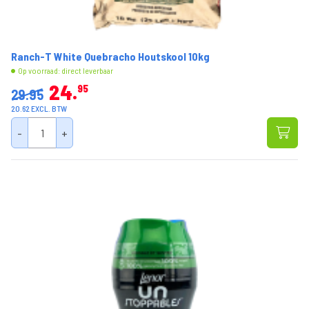
Ranch-T White Quebracho Houtskool 10kg
Op voorraad: direct leverbaar
24
95
29.95
20.62 EXCL. BTW
-
+