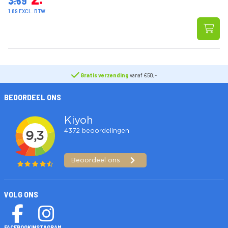
3.89
1.89 EXCL. BTW
Gratis verzending
vanaf €50,-
BEOORDEEL ONS
VOLG ONS
FACEBOOK
INSTAGRAM