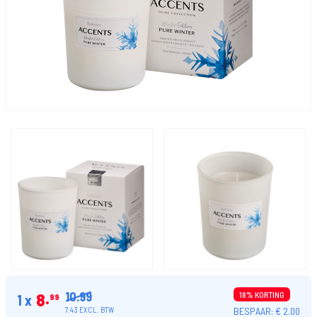
10.99
8
18% KORTING
1 x
99
BESPAAR: € 2.00
7.43 EXCL. BTW