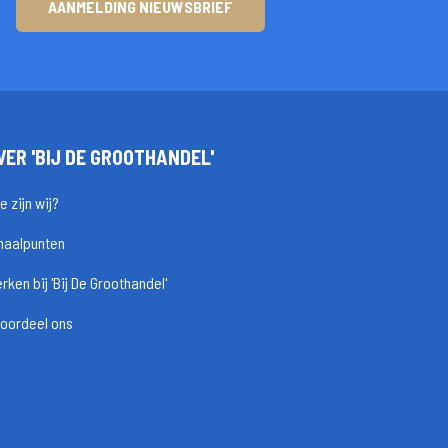
AANMELDING NIEUWSBRIEF
VER 'BIJ DE GROOTHANDEL'
e zijn wij?
haalpunten
rken bij 'Bij De Groothandel'
oordeel ons