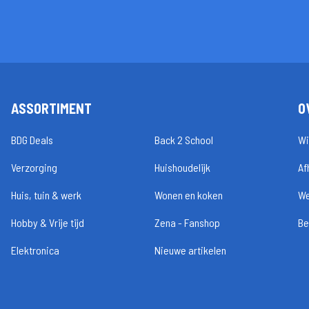
ASSORTIMENT
O
BDG Deals
Back 2 School
Wi
Verzorging
Huishoudelijk
Af
Huis, tuin & werk
Wonen en koken
We
Hobby & Vrije tijd
Zena - Fanshop
Be
Elektronica
Nieuwe artikelen