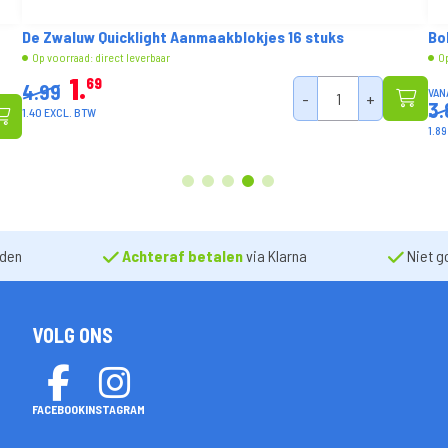
Bolsius Geurglas + Deksel Fresh Linen 63/90mm
Al
No
Op voorraad: direct leverbaar
Op
VANAF
2
29
3.89
VAN
4.
1.89 EXCL. BTW
3.2
1
2
3
4
5
nden
Achteraf betalen
via Klarna
Niet g
VOLG ONS
FACEBOOK
INSTAGRAM