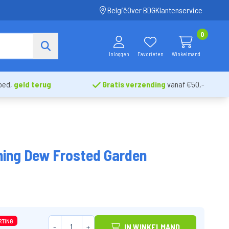
België
Over BDG
Klantenservice
0
Inloggen
Favorieten
Winkelmand
oed,
geld terug
Gratis verzending
vanaf €50,-
ning Dew Frosted Garden
RTING
-
+
IN WINKELMAND