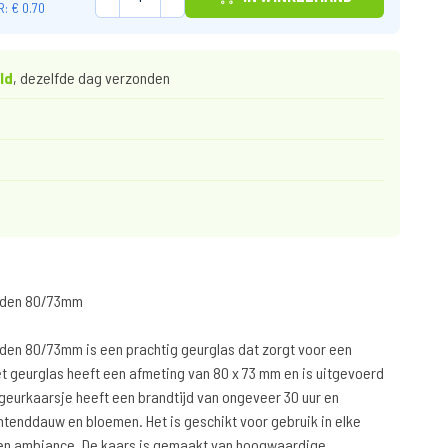
: € 0.70
ld
, dezelfde dag verzonden
arden 80/73mm
den 80/73mm is een prachtig geurglas dat zorgt voor een
Het geurglas heeft een afmeting van 80 x 73 mm en is uitgevoerd
 geurkaarsje heeft een brandtijd van ongeveer 30 uur en
tenddauw en bloemen. Het is geschikt voor gebruik in elke
nnen ambiance. De kaars is gemaakt van hoogwaardige