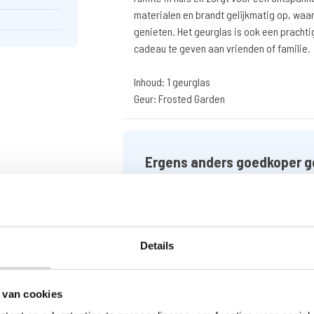
materialen en brandt gelijkmatig op, waar
genieten. Het geurglas is ook een prachti
cadeau te geven aan vrienden of familie.
Inhoud: 1 geurglas
Geur: Frosted Garden
Ergens anders goedkoper g
Vul het formulier in met uw gegevens e
heeft gezien.
GOEDKOPER GEZIEN
Details
 van cookies