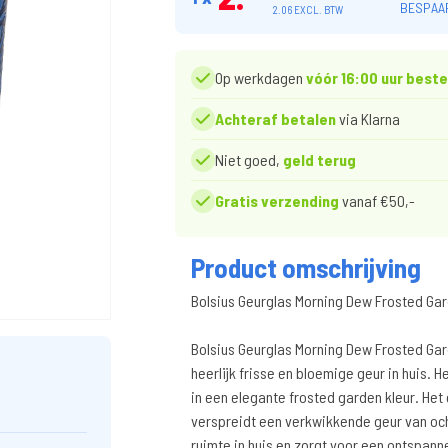
BESPAAR
2.06 EXCL. BTW
Op werkdagen
vóór 16:00 uur beste
Achteraf betalen
via Klarna
Niet goed,
geld terug
Gratis verzending
vanaf €50,-
Product omschrijving
Bolsius Geurglas Morning Dew Frosted G
Bolsius Geurglas Morning Dew Frosted Gar
heerlijk frisse en bloemige geur in huis. 
in een elegante frosted garden kleur. Het
verspreidt een verkwikkende geur van och
ruimte in huis en zorgt voor een ontspa