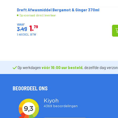
De Zwaluw Quicklight Aanmaakblokjes 16 stuks
Op voorraad: direct leverbaar
1
69
4.99
-
+
1.40 EXCL. BTW
Op werkdagen
vóór 16:00 uur besteld
, dezelfde dag verzo
BEOORDEEL ONS