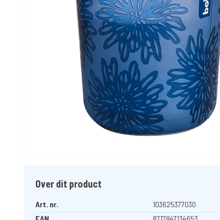
Over dit product
Art. nr.
103625377030
EAN
8717847134653