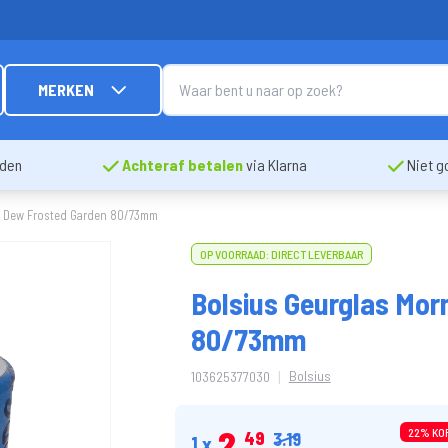
MERKEN
nden
Achteraf betalen
via Klarna
Niet g
g Dew Frosted Garden 80/73mm
OP VOORRAAD: DIRECT LEVERBAAR
Bolsius Geurglas Mor
80/73mm
|
Bolsius
103625377030
2
22% KO
49
3.19
1 x