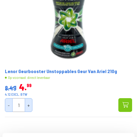
Lenor Geurbooster Unstoppables Geur Van Ariel 210g
Op voorraad: direct leverbaar
4
99
8.49
4.12 EXCL. BTW
-
+