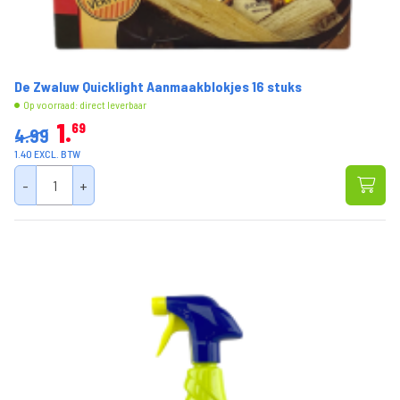
De Zwaluw Quicklight Aanmaakblokjes 16 stuks
Op voorraad: direct leverbaar
1
69
4.99
1.40 EXCL. BTW
-
+