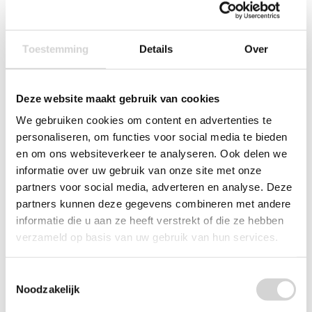
Toestemming
Details
Over
Deze website maakt gebruik van cookies
We gebruiken cookies om content en advertenties te
personaliseren, om functies voor social media te bieden
en om ons websiteverkeer te analyseren. Ook delen we
informatie over uw gebruik van onze site met onze
partners voor social media, adverteren en analyse. Deze
partners kunnen deze gegevens combineren met andere
informatie die u aan ze heeft verstrekt of die ze hebben
verzameld op basis van uw gebruik van hun services.
Bolsius Geurglas + Deksel Fresh Linen 63/90mm
Toestemmingsselectie
Op voorraad: direct leverbaar
Noodzakelijk
VANAF
29