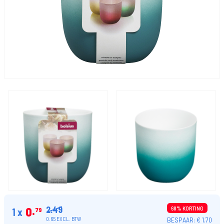
2.49
0
68% KORTING
1 x
79
BESPAAR: € 1.70
0.65 EXCL. BTW