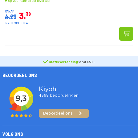
Op voorraad: direct leverbaar
VANAF
3
39
4.29
3.20 EXCL. BTW
Gratis verzending
vanaf €50,-
BEOORDEEL ONS
VOLG ONS