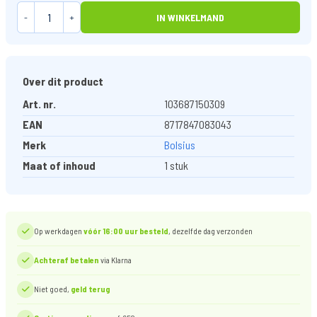
-
+
IN WINKELMAND
Over dit product
Art. nr.
103687150309
EAN
8717847083043
Merk
Bolsius
Maat of inhoud
1 stuk
Op werkdagen
vóór 16:00 uur besteld
, dezelfde dag verzonden
Achteraf betalen
via Klarna
Niet goed,
geld terug