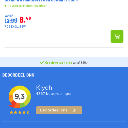
Op voorraad: direct leverbaar
VANAF
8
49
12.99
7.02 EXCL. BTW
Gratis verzending
vanaf €50,-
BEOORDEEL ONS