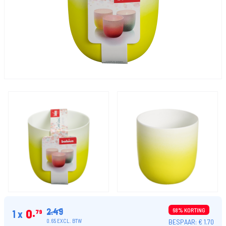
2.49
0
68% KORTING
1 x
79
BESPAAR: € 1.70
0.65 EXCL. BTW