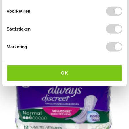
2
3.89
1.89 EXCL. BTW
Voorkeuren
Statistieken
Marketing
OK