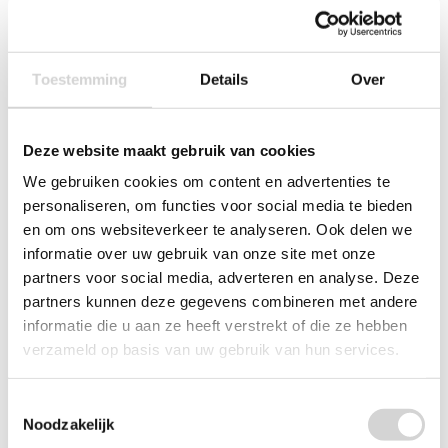
Toestemming
Details
Over
Deze website maakt gebruik van cookies
We gebruiken cookies om content en advertenties te
personaliseren, om functies voor social media te bieden
en om ons websiteverkeer te analyseren. Ook delen we
informatie over uw gebruik van onze site met onze
partners voor social media, adverteren en analyse. Deze
partners kunnen deze gegevens combineren met andere
informatie die u aan ze heeft verstrekt of die ze hebben
verzameld op basis van uw gebruik van hun services.
Bolsius Geurglas + Deksel Fresh Linen 63/90mm
Op voorraad: direct leverbaar
Toestemmingsselectie
Noodzakelijk
VANAF
29