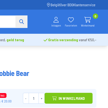
België
Over BDG
Klantenservice
0
Inloggen
Favorieten
Winkelmand
oed,
geld terug
Gratis verzending
vanaf €50,-
obbie Bear
TING
-
+
IN WINKELMAND
 € 20.00