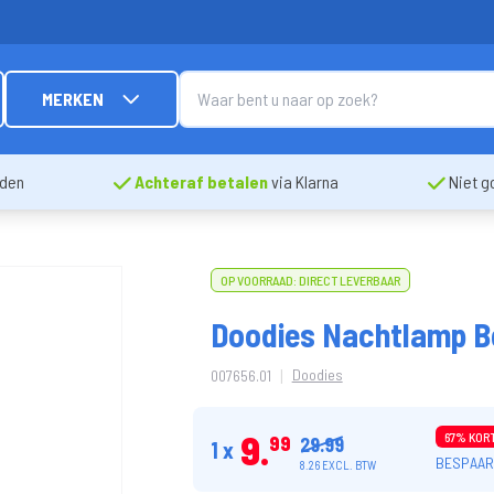
MERKEN
nden
Achteraf betalen
via Klarna
Niet g
OP VOORRAAD: DIRECT LEVERBAAR
Doodies Nachtlamp B
|
Doodies
007656.01
9
67% KOR
99
29.99
1 x
BESPAAR:
8.26 EXCL. BTW