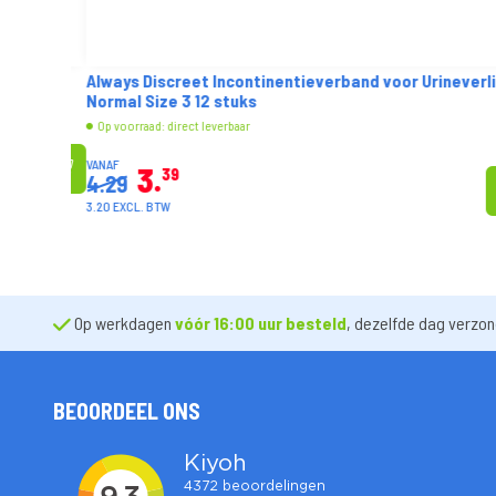
Always Discreet Incontinentieverband voor Urineverlie
Normal Size 3 12 stuks
Op voorraad: direct leverbaar
VANAF
3
39
4.29
3.20 EXCL. BTW
Op werkdagen
vóór 16:00 uur besteld
, dezelfde dag verzo
BEOORDEEL ONS