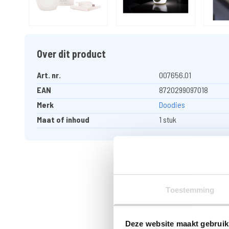
Over dit product
Art. nr.
007656.01
EAN
8720299097018
Merk
Doodies
Maat of inhoud
1 stuk
Toestemming
Deze website maakt gebruik