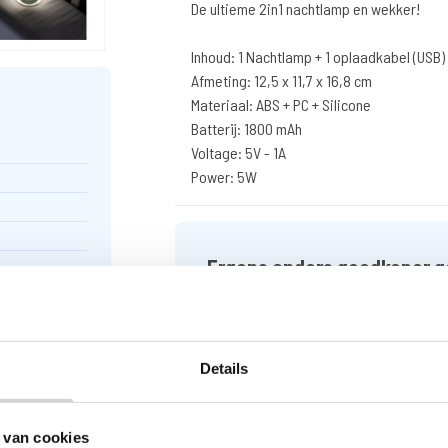
De ultieme 2in1 nachtlamp en wekker!
Inhoud: 1 Nachtlamp + 1 oplaadkabel (USB)
Afmeting: 12,5 x 11,7 x 16,8 cm
Materiaal: ABS + PC + Silicone
Batterij: 1800 mAh
Voltage: 5V - 1A
Power: 5W
Ergens anders goedkoper g
Vul het formulier in met uw gegevens e
heeft gezien.
Details
GOEDKOPER GEZIEN
 van cookies