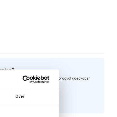
ezien?
n een link naar de website waar u het product goedkoper
Over