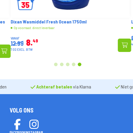
s
Dixan Wasmiddel Fresh Ocean 1750ml
Le
Op voorraad: direct leverbaar
Op
8.
VANAF
8
49
12.99
4.1
7.02 EXCL. BTW
1
2
3
4
5
nden
Achteraf betalen
via Klarna
Niet g
VOLG ONS
FACEBOOK
INSTAGRAM