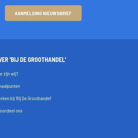
AANMELDING NIEUWSBRIEF
VER 'BIJ DE GROOTHANDEL'
e zijn wij?
haalpunten
rken bij 'Bij De Groothandel'
oordeel ons