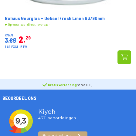
Bolsius Geurglas + Deksel Fresh Linen 63/90mm
Op voorraad: direct leverbaar
VANAF
2
29
3.89
1.89 EXCL. BTW
Gratis verzending
vanaf €50,-
BEOORDEEL ONS