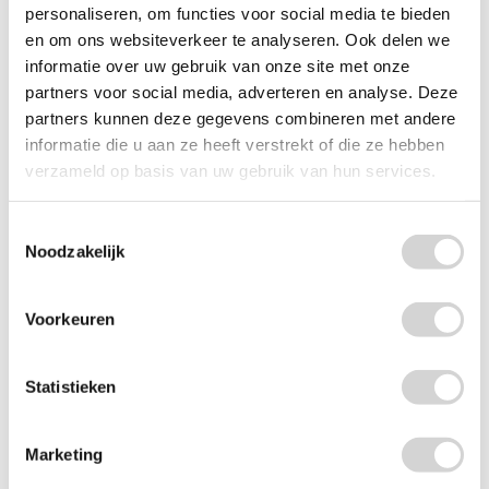
personaliseren, om functies voor social media te bieden
en om ons websiteverkeer te analyseren. Ook delen we
Ranch-T White Quebracho Houtskool 10kg
informatie over uw gebruik van onze site met onze
Op voorraad: direct leverbaar
partners voor social media, adverteren en analyse. Deze
24
95
29.95
partners kunnen deze gegevens combineren met andere
20.62 EXCL. BTW
informatie die u aan ze heeft verstrekt of die ze hebben
verzameld op basis van uw gebruik van hun services.
-
+
Toestemmingsselectie
Noodzakelijk
Voorkeuren
Statistieken
Marketing