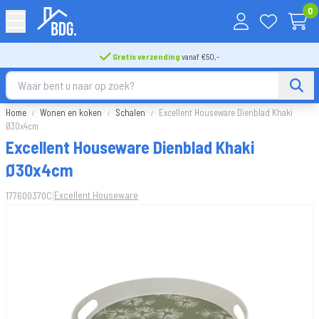
0
Gratis verzending
vanaf €50,-
Home
Wonen en koken
Schalen
Excellent Houseware Dienblad Khaki
Ø30x4cm
Excellent Houseware Dienblad Khaki
Ø30x4cm
|
Excellent Houseware
177600370C