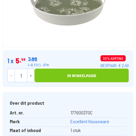
7.99
5
30% KORTING
1 x
59
BESPAAR: € 2.40
4.62 EXCL. BTW
-
+
IN WINKELMAND
Over dit product
Art. nr.
177600370C
Merk
Excellent Houseware
Maat of inhoud
1 stuk