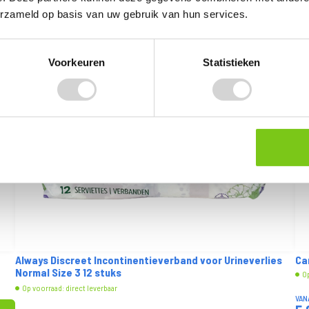
erzameld op basis van uw gebruik van hun services.
Voorkeuren
Statistieken
s
Carolin Spray Ultra Ontvetter Citroen 650ml
Le
Op voorraad: direct leverbaar
Op
8.
VANAF
2
89