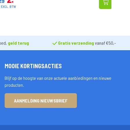
2 EXCL. BTW
20.62 EXCL.
oed,
geld terug
Gratis verzending
vanaf €50,-
MOOIE KORTINGSACTIES
Blijf op de hoogte van onze actuele aanbiedingen en nieuwe
producten.
AANMELDING NIEUWSBRIEF