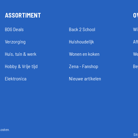
ASSORTIMENT
O
BDG Deals
Back 2 School
Wi
Verzorging
Huishoudelijk
Af
Huis, tuin & werk
Wonen en koken
We
Hobby & Vrije tijd
Zena - Fanshop
Be
Elektronica
Nieuwe artikelen
kosten.
Si