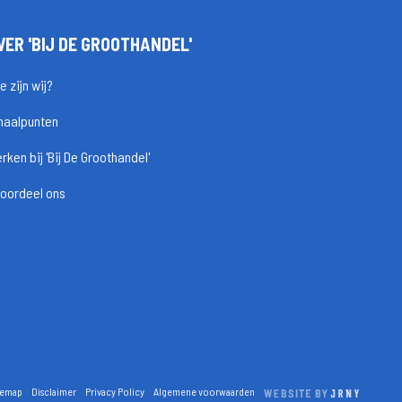
VER 'BIJ DE GROOTHANDEL'
e zijn wij?
haalpunten
rken bij 'Bij De Groothandel'
oordeel ons
temap
Disclaimer
Privacy Policy
Algemene voorwaarden