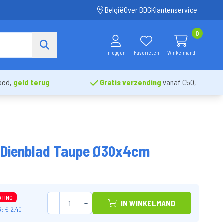
België
Over BDG
Klantenservice
0
Inloggen
Favorieten
Winkelmand
oed,
geld terug
Gratis verzending
vanaf €50,-
 Dienblad Taupe Ø30x4cm
RTING
-
+
IN WINKELMAND
: € 2.40