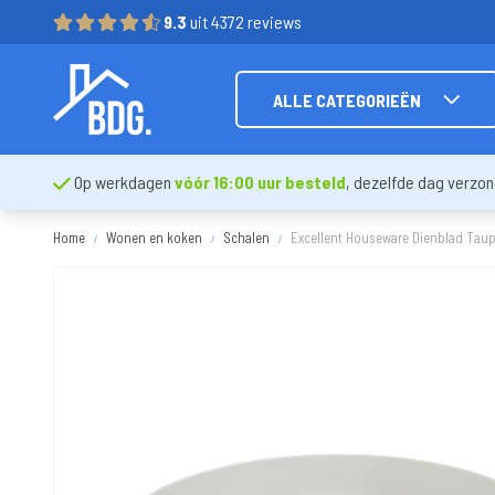
9.3
uit 4372 reviews
ALLE CATEGORIEËN
Op werkdagen
vóór 16:00 uur besteld
, dezelfde dag verzo
Home
Wonen en koken
Schalen
Excellent Houseware Dienblad Tau