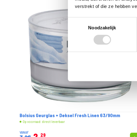
verstrekt of die ze hebben v
Toestemmingsselectie
Noodzakelijk
Always Discreet Incontinentieverband voor Urineverlie
Normal Size 3 12 stuks
Op voorraad: direct leverbaar