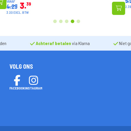
5.29
4.1
2.39 EXCL. BTW
1
2
3
4
5
nden
Achteraf betalen
via Klarna
Niet g
VOLG ONS
FACEBOOK
INSTAGRAM