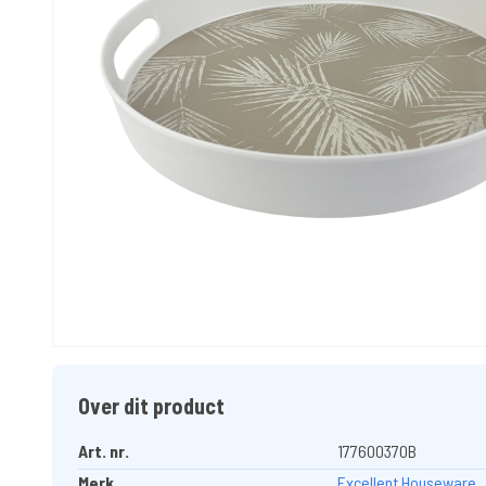
Over dit product
Art. nr.
177600370B
Merk
Excellent Houseware