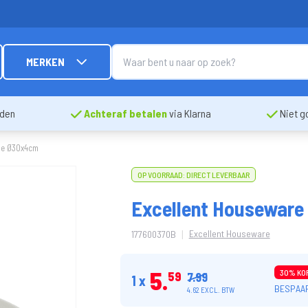
MERKEN
nden
Achteraf betalen
via Klarna
Niet g
pe Ø30x4cm
OP VOORRAAD: DIRECT LEVERBAAR
Excellent Houseware
|
Excellent Houseware
177600370B
5
30% KO
59
7.99
1 x
BESPAAR
4.62 EXCL. BTW