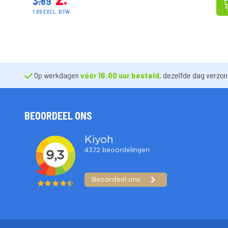
VANAF
3
39
4.29
3.20 EXCL. BTW
Op werkdagen
vóór 16:00 uur besteld
, dezelfde dag verzo
BEOORDEEL ONS