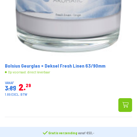
Bolsius Geurglas + Deksel Fresh Linen 63/90mm
Op voorraad: direct leverbaar
VANAF
2
29
3.89
1.89 EXCL. BTW
Gratis verzending
vanaf €50,-