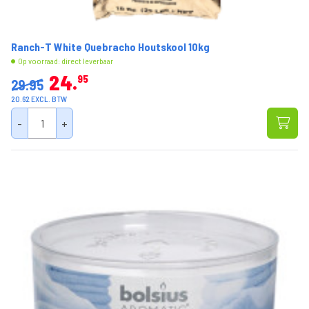
Ranch-T White Quebracho Houtskool 10kg
Op voorraad: direct leverbaar
24
95
29.95
20.62 EXCL. BTW
-
+