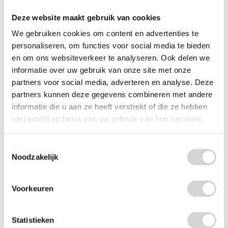
Deze website maakt gebruik van cookies
We gebruiken cookies om content en advertenties te
personaliseren, om functies voor social media te bieden
en om ons websiteverkeer te analyseren. Ook delen we
informatie over uw gebruik van onze site met onze
partners voor social media, adverteren en analyse. Deze
partners kunnen deze gegevens combineren met andere
Lenor Geurbooster Unstoppables Geur Van Ariel 210g
informatie die u aan ze heeft verstrekt of die ze hebben
Op voorraad: direct leverbaar
verzameld op basis van uw gebruik van hun services.
4
99
8.49
4.12 EXCL. BTW
Toestemmingsselectie
Noodzakelijk
-
+
Voorkeuren
Statistieken