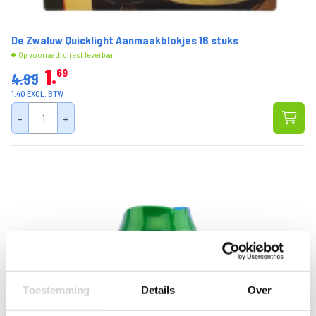
De Zwaluw Quicklight Aanmaakblokjes 16 stuks
Op voorraad: direct leverbaar
1
69
4.99
1.40 EXCL. BTW
-
+
Toestemming
Details
Over