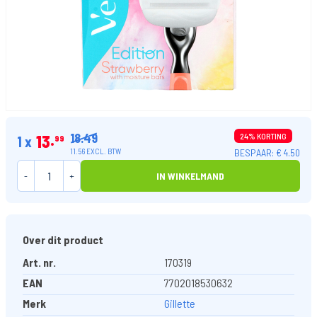
18.49
13
24% KORTING
1 x
99
BESPAAR: € 4.50
11.56 EXCL. BTW
-
+
IN WINKELMAND
Over dit product
Art. nr.
170319
EAN
7702018530632
Merk
Gillette