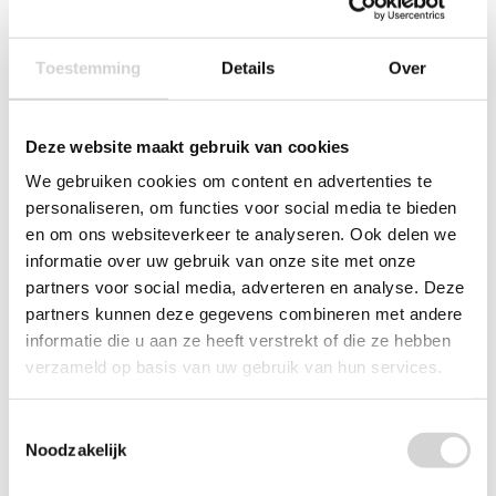
Toestemming
Details
Over
Deze website maakt gebruik van cookies
We gebruiken cookies om content en advertenties te
personaliseren, om functies voor social media te bieden
en om ons websiteverkeer te analyseren. Ook delen we
informatie over uw gebruik van onze site met onze
partners voor social media, adverteren en analyse. Deze
partners kunnen deze gegevens combineren met andere
informatie die u aan ze heeft verstrekt of die ze hebben
verzameld op basis van uw gebruik van hun services.
Carolin Spray Ultra Ontvetter Citroen 650ml
Toestemmingsselectie
Op voorraad: direct leverbaar
Noodzakelijk
VANAF
89