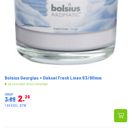
Bolsius Geurglas + Deksel Fresh Linen 63/90mm
Op voorraad: direct leverbaar
VANAF
2
29
3.89
1.89 EXCL. BTW