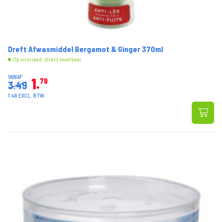
Dreft Afwasmiddel Bergamot & Ginger 370ml
Op voorraad: direct leverbaar
VANAF
1
79
3.49
1.48 EXCL. BTW