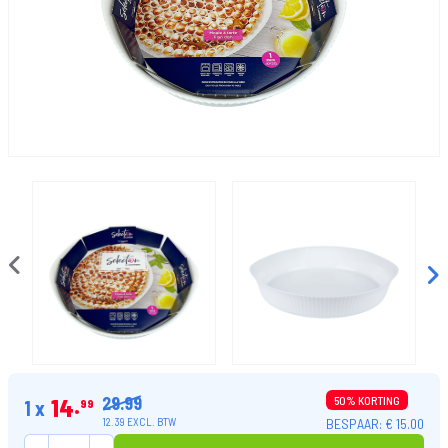
29.99
14
50% KORTING
1 x
99
BESPAAR: € 15.00
12.39 EXCL. BTW