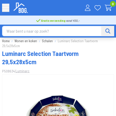
0
Gratis verzending
vanaf €50,-
Home
Wonen en koken
Schalen
Luminarc Selection Taartvorm
29,5x28x5cm
Luminarc Selection Taartvorm
29,5x28x5cm
|
Luminarc
P508634