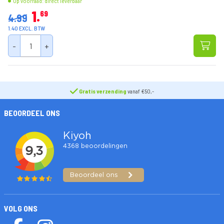
Op voorraad: direct leverbaar
1
69
4.99
1.40 EXCL. BTW
-
+
Gratis verzending
vanaf €50,-
BEOORDEEL ONS
VOLG ONS