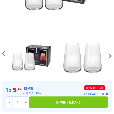
13.99
5
60% KORTING
1 x
59
BESPAAR: € 8.40
4.62 EXCL. BTW
-
+
IN WINKELMAND