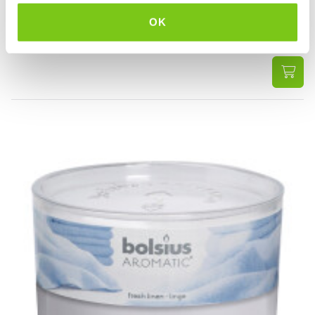
VANAF
OK
1
79
3.49
1.48 EXCL. BTW