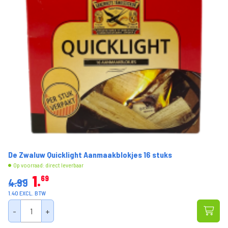
De Zwaluw Quicklight Aanmaakblokjes 16 stuks
Op voorraad: direct leverbaar
1
69
4.99
1.40 EXCL. BTW
-
+