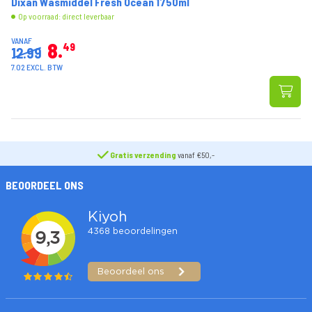
Dixan Wasmiddel Fresh Ocean 1750ml
Op voorraad: direct leverbaar
VANAF
8
49
12.99
7.02 EXCL. BTW
Gratis verzending
vanaf €50,-
BEOORDEEL ONS