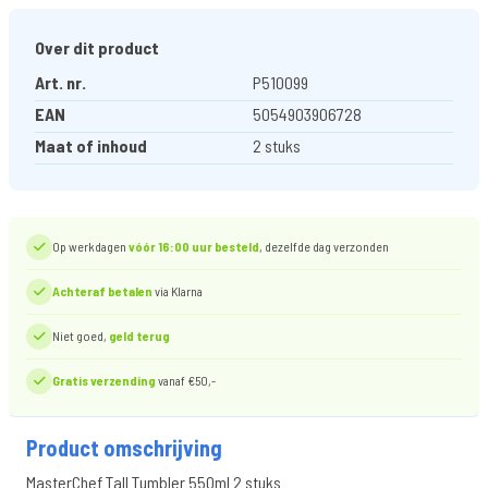
Over dit product
Art. nr.
P510099
EAN
5054903906728
Maat of inhoud
2 stuks
Op werkdagen
vóór 16:00 uur besteld
, dezelfde dag verzonden
Achteraf betalen
via Klarna
Niet goed,
geld terug
Gratis verzending
vanaf €50,-
Product omschrijving
MasterChef Tall Tumbler 550ml 2 stuks