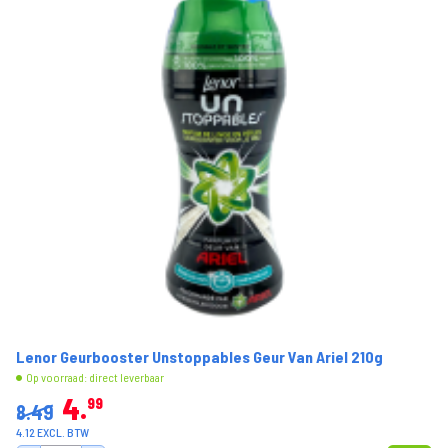
Lenor Geurbooster Unstoppables Geur Van Ariel 210g
Op voorraad: direct leverbaar
4
99
8.49
4.12 EXCL. BTW