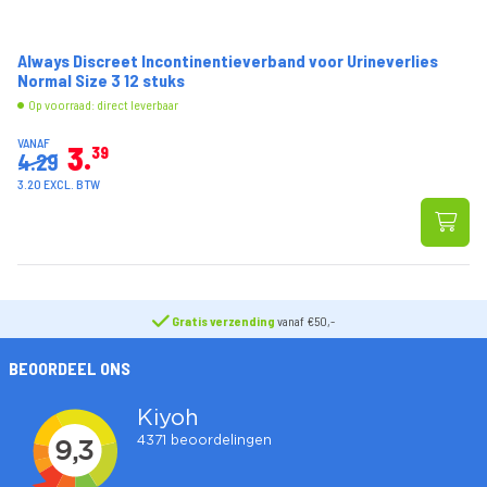
Always Discreet Incontinentieverband voor Urineverlies
Normal Size 3 12 stuks
Op voorraad: direct leverbaar
VANAF
3
39
4.29
3.20 EXCL. BTW
Gratis verzending
vanaf €50,-
BEOORDEEL ONS