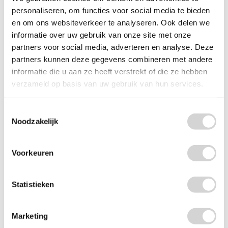
personaliseren, om functies voor social media te bieden
Dreft Afwasmiddel Bergamot & Ginger 370ml
en om ons websiteverkeer te analyseren. Ook delen we
Op voorraad: direct leverbaar
informatie over uw gebruik van onze site met onze
VANAF
1
79
partners voor social media, adverteren en analyse. Deze
3.49
partners kunnen deze gegevens combineren met andere
1.48 EXCL. BTW
informatie die u aan ze heeft verstrekt of die ze hebben
verzameld op basis van uw gebruik van hun services.
Toestemmingsselectie
Noodzakelijk
Voorkeuren
Statistieken
Marketing