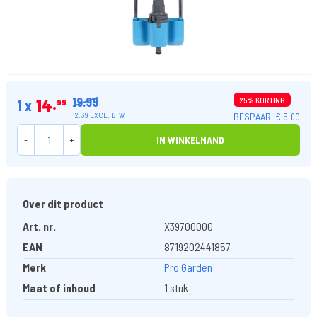
19.99
14
25% KORTING
1 x
99
BESPAAR: € 5.00
12.39 EXCL. BTW
-
+
IN WINKELMAND
Over dit product
Art. nr.
X39700000
EAN
8719202441857
Merk
Pro Garden
Maat of inhoud
1 stuk