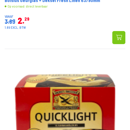
Bolsius Geurglas + Deksel Fresh Linen 63/90mm
Op voorraad: direct leverbaar
VANAF
2
29
3.89
1.89 EXCL. BTW