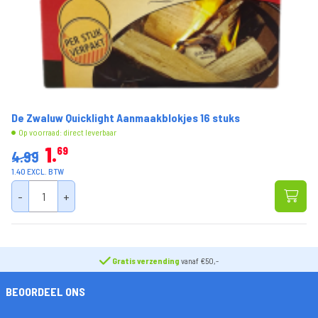
De Zwaluw Quicklight Aanmaakblokjes 16 stuks
Op voorraad: direct leverbaar
1
69
4.99
1.40 EXCL. BTW
-
+
Gratis verzending
vanaf €50,-
BEOORDEEL ONS