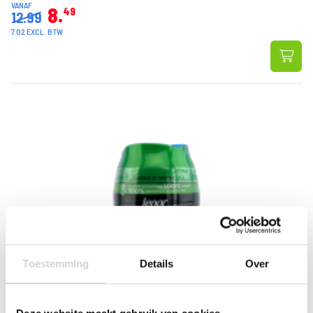
VANAF
8
49
12.99
7.02 EXCL. BTW
Toestemming
Details
Over