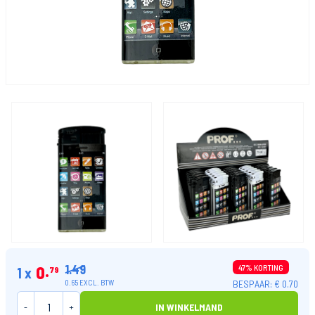
1.49
0
47% KORTING
1 x
79
BESPAAR: € 0.70
0.65 EXCL. BTW
-
+
IN WINKELMAND