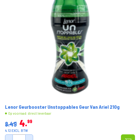
Lenor Geurbooster Unstoppables Geur Van Ariel 210g
Op voorraad: direct leverbaar
4
99
8.49
4.12 EXCL. BTW