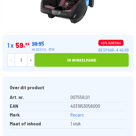
99.95
59
40% KORTING
1 x
95
BESPAAR: € 40.00
49.55 EXCL. BTW
-
+
IN WINKELMAND
Over dit product
Art. nr.
007556.01
EAN
4031953056000
Merk
Recaro
Maat of inhoud
1 stuk