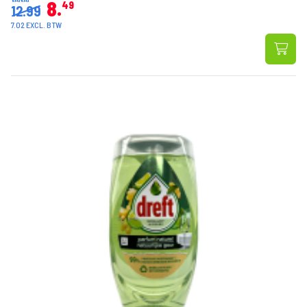
8
49
12.99
7.02 EXCL. BTW