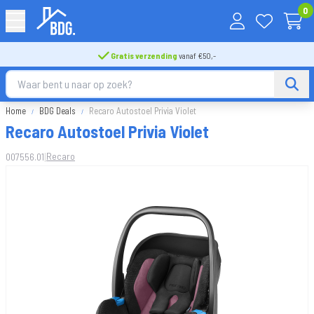
0
Gratis verzending
vanaf €50,-
Home
BDG Deals
Recaro Autostoel Privia Violet
Recaro Autostoel Privia Violet
|
Recaro
007556.01