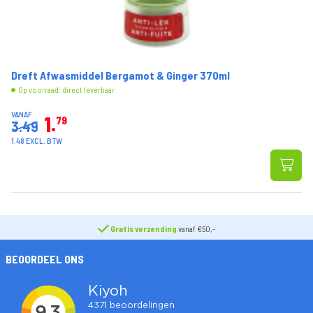
Dreft Afwasmiddel Bergamot & Ginger 370ml
Op voorraad: direct leverbaar
VANAF
1
79
3.49
1.48 EXCL. BTW
Gratis verzending
vanaf €50,-
BEOORDEEL ONS