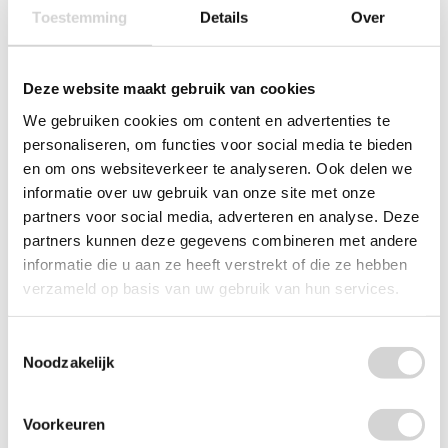
Toestemming
Details
Over
Deze website maakt gebruik van cookies
We gebruiken cookies om content en advertenties te
personaliseren, om functies voor social media te bieden
en om ons websiteverkeer te analyseren. Ook delen we
informatie over uw gebruik van onze site met onze
partners voor social media, adverteren en analyse. Deze
partners kunnen deze gegevens combineren met andere
informatie die u aan ze heeft verstrekt of die ze hebben
Bolsius Geurglas + Deksel Fresh Linen 63/90mm
verzameld op basis van uw gebruik van hun services.
Op voorraad: direct leverbaar
VANAF
2
29
Toestemmingsselectie
3.89
Noodzakelijk
1.89 EXCL. BTW
Voorkeuren