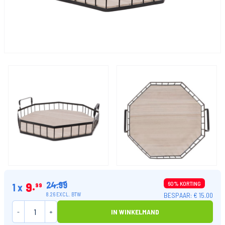
24.99
9
60% KORTING
1 x
99
BESPAAR: € 15.00
8.26 EXCL. BTW
-
+
IN WINKELMAND