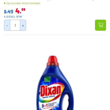
Op voorraad: direct leverbaar
4
99
8.49
4.12 EXCL. BTW
-
+