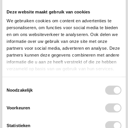
Deze website maakt gebruik van cookies
We gebruiken cookies om content en advertenties te
personaliseren, om functies voor social media te bieden
en om ons websiteverkeer te analyseren. Ook delen we
informatie over uw gebruik van onze site met onze
partners voor social media, adverteren en analyse. Deze
partners kunnen deze gegevens combineren met andere
Dixan Wasmiddel Fresh Ocean 1750ml
informatie die u aan ze heeft verstrekt of die ze hebben
Op voorraad: direct leverbaar
verzameld op basis van uw gebruik van hun services.
VANAF
8
49
12.99
7.02 EXCL. BTW
Toestemmingsselectie
Noodzakelijk
Voorkeuren
Statistieken