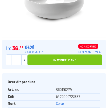
61.00
36
40% KORTING
1 x
60
BESPAAR: € 24.40
30.25 EXCL. BTW
-
+
IN WINKELMAND
Over dit product
Art. nr.
B6011021W
EAN
5420000723887
Merk
Serax