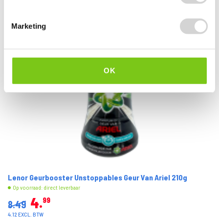
Marketing
OK
Lenor Geurbooster Unstoppables Geur Van Ariel 210g
Op voorraad: direct leverbaar
4
99
8.49
4.12 EXCL. BTW