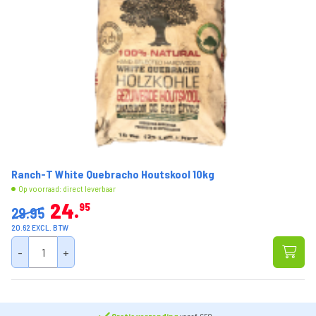
Ranch-T White Quebracho Houtskool 10kg
Op voorraad: direct leverbaar
24
95
29.95
20.62 EXCL. BTW
-
+
Gratis verzending
vanaf €50,-