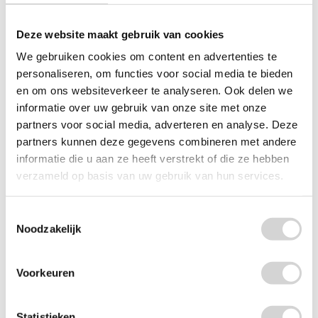
Deze website maakt gebruik van cookies
We gebruiken cookies om content en advertenties te
personaliseren, om functies voor social media te bieden
en om ons websiteverkeer te analyseren. Ook delen we
informatie over uw gebruik van onze site met onze
Carolin Spray Ultra Ontvetter Citroen 650ml
partners voor social media, adverteren en analyse. Deze
Op voorraad: direct leverbaar
partners kunnen deze gegevens combineren met andere
informatie die u aan ze heeft verstrekt of die ze hebben
VANAF
2
89
5.29
verzameld op basis van uw gebruik van hun services.
2.39 EXCL. BTW
Toestemmingsselectie
Noodzakelijk
Voorkeuren
Statistieken