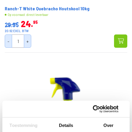
Ranch-T White Quebracho Houtskool 10kg
Op voorraad: direct leverbaar
24
95
29.95
20.62 EXCL. BTW
-
+
Toestemming
Details
Over