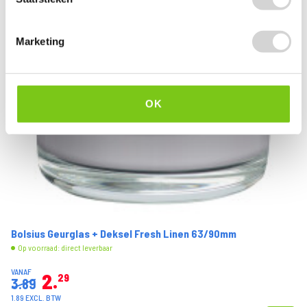
Marketing
OK
Bolsius Geurglas + Deksel Fresh Linen 63/90mm
Op voorraad: direct leverbaar
VANAF
2
29
3.89
1.89 EXCL. BTW