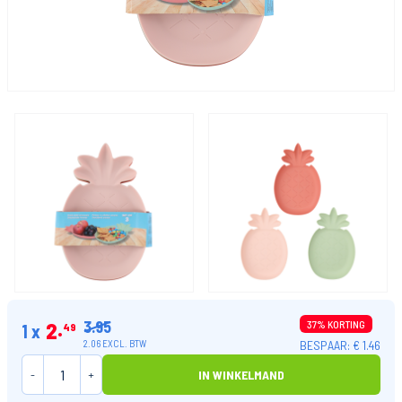
3.95
2
37% KORTING
1 x
49
BESPAAR: € 1.46
2.06 EXCL. BTW
-
+
IN WINKELMAND