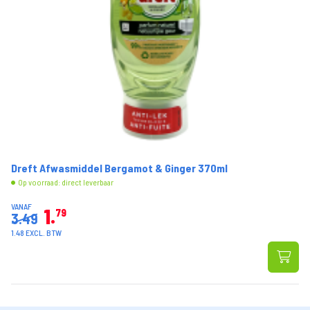
Dreft Afwasmiddel Bergamot & Ginger 370ml
Op voorraad: direct leverbaar
VANAF
1
79
3.49
1.48 EXCL. BTW