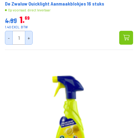
De Zwaluw Quicklight Aanmaakblokjes 16 stuks
Op voorraad: direct leverbaar
1
69
4.99
1.40 EXCL. BTW
-
+