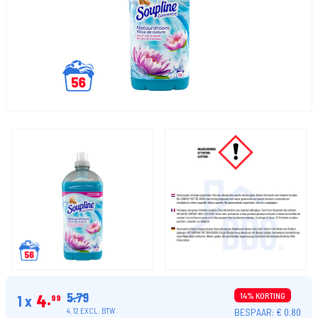
5.79
4
14% KORTING
1 x
99
BESPAAR: € 0.80
4.12 EXCL. BTW