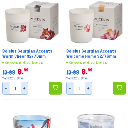
Bolsius Geurglas Accents
Bolsius Geurglas Accents
Warm Cheer 92/76mm
Welcome Home 92/76mm
Op voorraad: direct leverbaar
Op voorraad: direct leverbaar
8
8
99
99
10.99
10.99
7.43 EXCL. BTW
7.43 EXCL. BTW
-
+
-
+