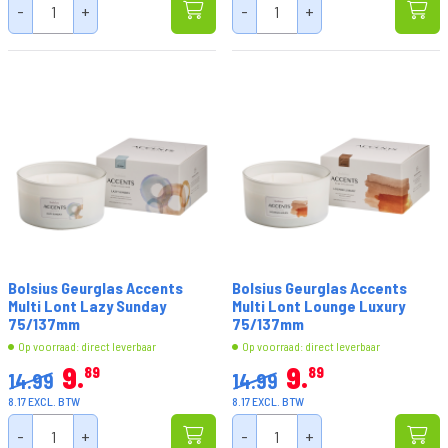
-
+
-
+
Bolsius Geurglas Accents
Bolsius Geurglas Accents
Multi Lont Lazy Sunday
Multi Lont Lounge Luxury
75/137mm
75/137mm
Op voorraad: direct leverbaar
Op voorraad: direct leverbaar
9
9
89
89
14.99
14.99
8.17 EXCL. BTW
8.17 EXCL. BTW
-
+
-
+