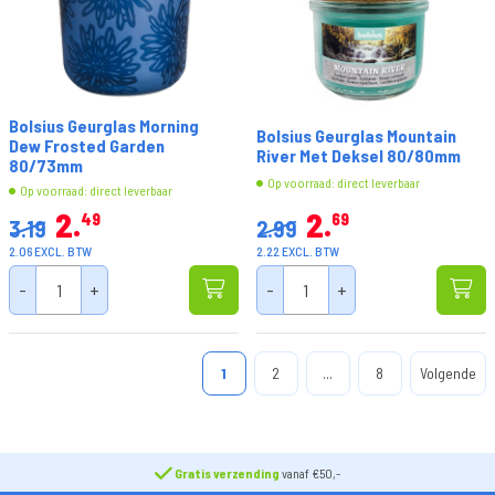
Bolsius Geurglas Morning
Bolsius Geurglas Mountain
Dew Frosted Garden
River Met Deksel 80/80mm
80/73mm
Op voorraad: direct leverbaar
Op voorraad: direct leverbaar
2
2
49
69
3.19
2.99
2.06 EXCL. BTW
2.22 EXCL. BTW
-
+
-
+
1
2
...
8
Volgende
Gratis verzending
vanaf €50,-