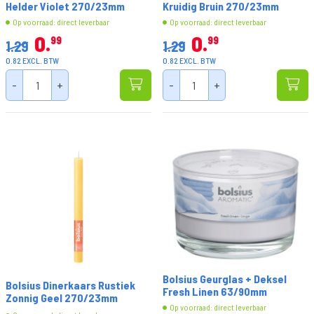
Helder Violet 270/23mm
Kruidig Bruin 270/23mm
Op voorraad: direct leverbaar
Op voorraad: direct leverbaar
0
0
99
99
1.29
1.29
0.82 EXCL. BTW
0.82 EXCL. BTW
-
+
-
+
Bolsius Geurglas + Deksel
Bolsius Dinerkaars Rustiek
Fresh Linen 63/90mm
Zonnig Geel 270/23mm
Op voorraad: direct leverbaar