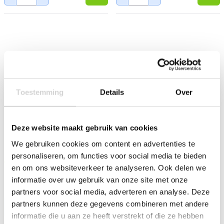
Toestemming
Details
Over
Deze website maakt gebruik van cookies
Bolsius Geurglas Accents
Bolsius Geurglas Accents
Multi Lont Pure Winter
Multi Lont Tea For One
We gebruiken cookies om content en advertenties te
75/137mm
75/137mm
personaliseren, om functies voor social media te bieden
Op voorraad: direct leverbaar
Op voorraad: direct leverbaar
en om ons websiteverkeer te analyseren. Ook delen we
9
9
89
89
14.99
14.99
informatie over uw gebruik van onze site met onze
8.17 EXCL. BTW
8.17 EXCL. BTW
partners voor social media, adverteren en analyse. Deze
partners kunnen deze gegevens combineren met andere
-
+
-
+
informatie die u aan ze heeft verstrekt of die ze hebben