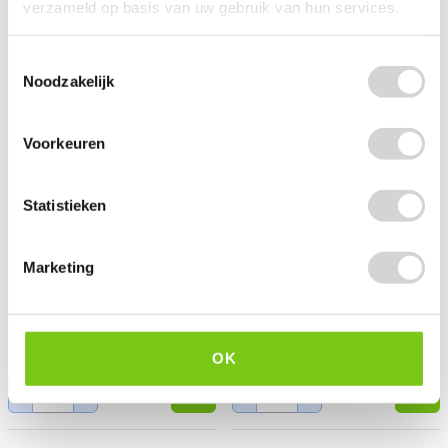
verzameld op basis van uw gebruik van hun services.
Toestemmingsselectie
Noodzakelijk
Voorkeuren
Statistieken
Bolsius Geurglas Accents
Bolsius Geurglas Accents
Multi Lont Welcome Home
Marketing
Pure Winter 92/76mm
75/137mm
Op voorraad: direct leverbaar
Op voorraad: direct leverbaar
9
8
89
99
14.99
10.99
8.17 EXCL. BTW
7.43 EXCL. BTW
OK
-
+
-
+