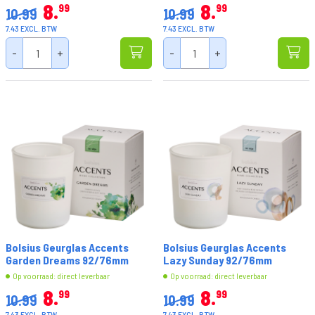
8
8
99
99
10.99
10.99
7.43 EXCL. BTW
7.43 EXCL. BTW
-
+
-
+
Bolsius Geurglas Accents
Bolsius Geurglas Accents
Garden Dreams 92/76mm
Lazy Sunday 92/76mm
Op voorraad: direct leverbaar
Op voorraad: direct leverbaar
8
8
99
99
10.99
10.99
7.43 EXCL. BTW
7.43 EXCL. BTW