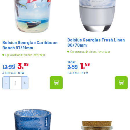
Bolsius Geurglas Fresh Linen
Bolsius Geurglas Caribbean
80/70mm
Beach 97/91mm
Op voorraad: direct leverbaar
Op voorraad: direct leverbaar
VANAF
3
1
99
59
12.99
2.59
3.30 EXCL. BTW
1.31 EXCL. BTW
-
+