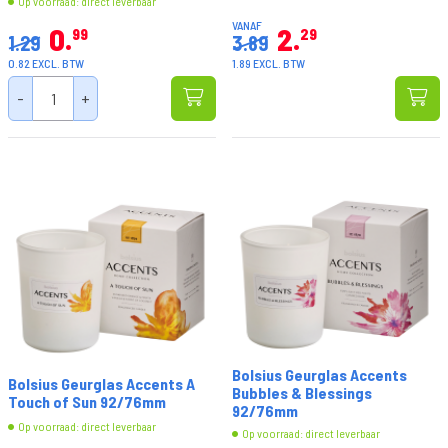
Op voorraad: direct leverbaar
VANAF
0
2
99
29
1.29
3.89
0.82 EXCL. BTW
1.89 EXCL. BTW
-
+
Bolsius Geurglas Accents
Bolsius Geurglas Accents A
Bubbles & Blessings
Touch of Sun 92/76mm
92/76mm
Op voorraad: direct leverbaar
Op voorraad: direct leverbaar