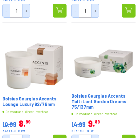
-
+
-
+
Bolsius Geurglas Accents
Bolsius Geurglas Accents
Multi Lont Garden Dreams
Lounge Luxury 92/76mm
75/137mm
Op voorraad: direct leverbaar
Op voorraad: direct leverbaar
8
9
99
89
10.99
14.99
7.43 EXCL. BTW
8.17 EXCL. BTW