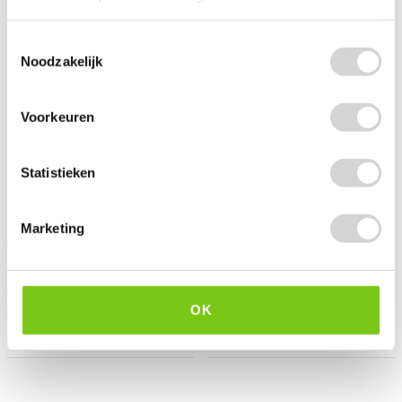
Toestemmingsselectie
Noodzakelijk
Voorkeuren
Statistieken
Serax Onregelmatige Schaal
Serax Onregelmatige Schaal
M Taupe Ø26x8,5cm
M Wit Ø26x8,5cm
Marketing
Op voorraad: direct leverbaar
Op voorraad: direct leverbaar
36
36
60
60
61.00
61.00
30.25 EXCL. BTW
30.25 EXCL. BTW
OK
-
+
-
+