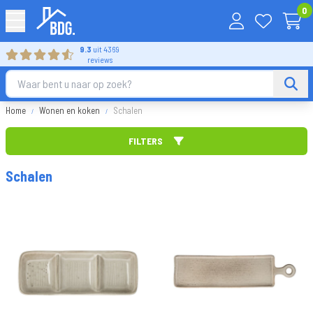
0
9.3
uit 4369
reviews
Home
Wonen en koken
Schalen
FILTERS
Sorteer op
Schalen
Merk
FILTER TOEPASSEN