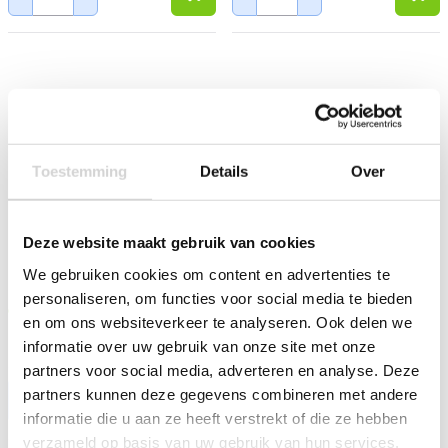
Toestemming
Details
Over
Deze website maakt gebruik van cookies
Senza Dienblad Hexagon
Serax Onregelmatige Schaal
We gebruiken cookies om content en advertenties te
37,5x37,5x12cm
L Taupe Ø33x11,5cm
personaliseren, om functies voor social media te bieden
Op voorraad: direct leverbaar
Op voorraad: direct leverbaar
en om ons websiteverkeer te analyseren. Ook delen we
9
50
99
40
24.99
84.00
informatie over uw gebruik van onze site met onze
8.26 EXCL. BTW
41.65 EXCL. BTW
partners voor social media, adverteren en analyse. Deze
partners kunnen deze gegevens combineren met andere
-
+
-
+
informatie die u aan ze heeft verstrekt of die ze hebben
verzameld op basis van uw gebruik van hun services.