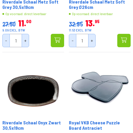
Riverdale Schaal Metz Soft
Riverdale Schaal Metz Soft
Grey 30,5x19cm
Grey Ø26cm
Op voorraad: direct leverbaar
Op voorraad: direct leverbaar
11
13
00
95
27.50
32.95
9.09 EXCL. BTW
11.53 EXCL. BTW
-
+
-
+
Riverdale Schaal Onyx Zwart
Royal VKB Cheese Puzzle
30,5x19cm
Board Antraciet