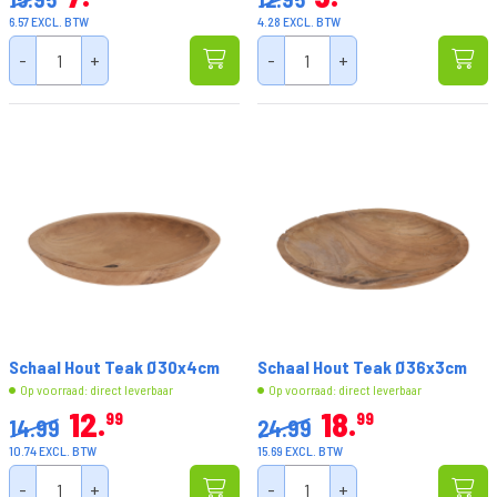
6.57 EXCL. BTW
4.28 EXCL. BTW
-
+
-
+
Schaal Hout Teak Ø30x4cm
Schaal Hout Teak Ø36x3cm
Op voorraad: direct leverbaar
Op voorraad: direct leverbaar
12
18
99
99
14.99
24.99
10.74 EXCL. BTW
15.69 EXCL. BTW
-
+
-
+