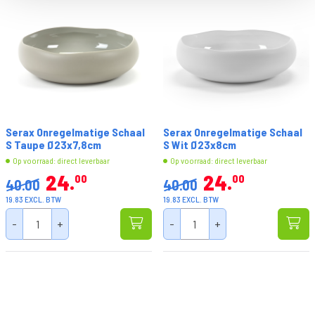
Serax Onregelmatige Schaal
Serax Onregelmatige Schaal
S Taupe Ø23x7,8cm
S Wit Ø23x8cm
Op voorraad: direct leverbaar
Op voorraad: direct leverbaar
24
24
00
00
40.00
40.00
19.83 EXCL. BTW
19.83 EXCL. BTW
-
+
-
+