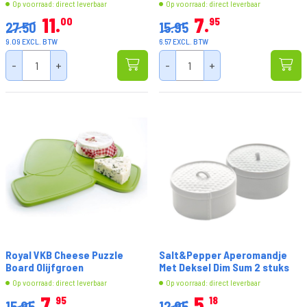
Op voorraad: direct leverbaar
Op voorraad: direct leverbaar
11
7
00
95
27.50
15.95
9.09 EXCL. BTW
6.57 EXCL. BTW
-
+
-
+
Royal VKB Cheese Puzzle
Salt&Pepper Aperomandje
Board Olijfgroen
Met Deksel Dim Sum 2 stuks
Op voorraad: direct leverbaar
Op voorraad: direct leverbaar
7
5
95
18
15.95
12.95