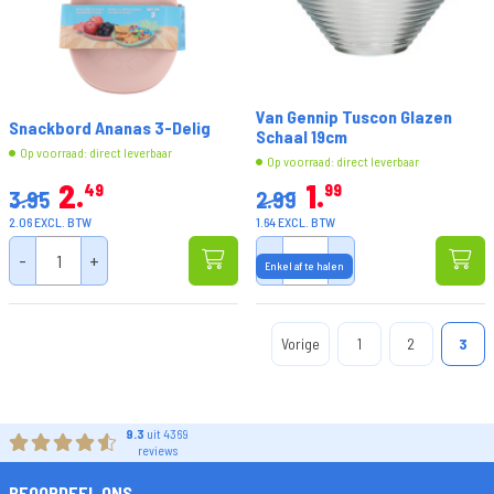
Van Gennip Tuscon Glazen
Snackbord Ananas 3-Delig
Schaal 19cm
Op voorraad: direct leverbaar
Op voorraad: direct leverbaar
2
1
49
99
3.95
2.99
2.06 EXCL. BTW
1.64 EXCL. BTW
-
+
-
+
Enkel af te halen
Vorige
1
2
3
9.3
uit 4369
reviews
BEOORDEEL ONS